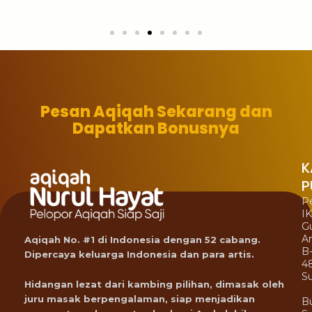
Pesan Aqiqah Sekarang dan
Dapatkan Bonusnya
K
P
P
I
G
A
Aqiqah No. #1 di Indonesia dengan 52 cabang.
B
Dipercaya keluarga Indonesia dan para artis.
4
Su
Hidangan lezat dari kambing pilihan, dimasak oleh
juru masak berpengalaman, siap menjadikan
B