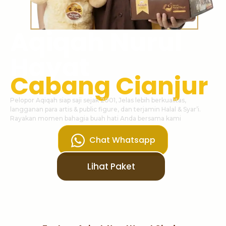
Aqiqah Nurul
Hayat
Cabang Cianjur
Pelopor Aqiqah siap saji sejak 2001, Jelas lebih berkualitas,
langganan para artis & public figure, dan terjamin Halal & Syar’i.
Rayakan momen bahagia buah hati Anda bersama kami
Chat Whatsapp
Lihat Paket