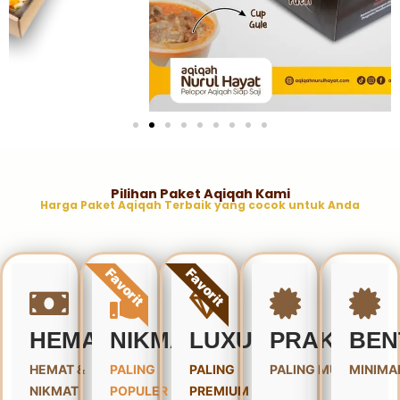
Pilihan Paket Aqiqah Kami
Harga Paket Aqiqah Terbaik yang cocok untuk Anda
Favorit
Favorit
HEMAT
NIKMAT
LUXURY
PRAKTIS
BEN
HEMAT &
PALING
PALING
PALING MURAH
MINIMA
NIKMAT
POPULER
PREMIUM