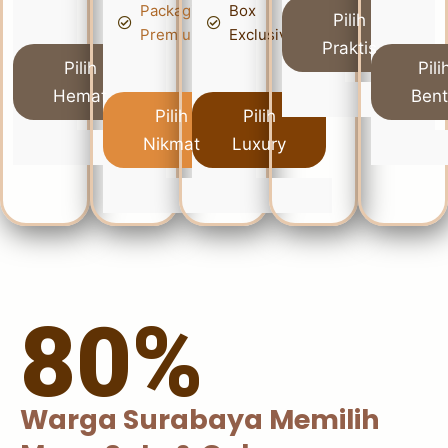
Packaging
Box
Pilih
Premium
Exclusive
Praktis
Pilih
Pili
Hemat
Ben
Pilih
Pilih
Nikmat
Luxury
80%
Warga Surabaya Memilih