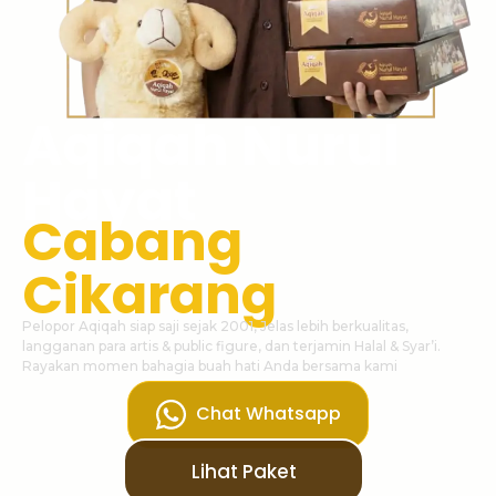
Aqiqah Nurul
Hayat
Cabang
Cikarang
Pelopor Aqiqah siap saji sejak 2001, Jelas lebih berkualitas,
langganan para artis & public figure, dan terjamin Halal & Syar’i.
Rayakan momen bahagia buah hati Anda bersama kami
Chat Whatsapp
Lihat Paket