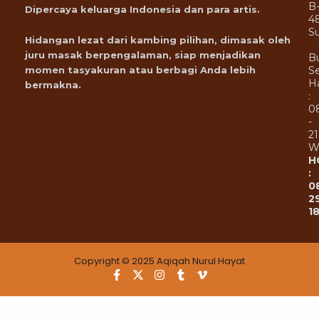
B
Dipercaya keluarga Indonesia dan para artis.
4
Su
Hidangan lezat dari kambing pilihan, dimasak oleh
juru masak berpengalaman, siap menjadikan
B
Se
momen tasyakuran atau berbagi Anda lebih
Ha
bermakna.
:
0
-
21
W
H
:
0
2
1
Copyright © 2025 Aqiqah Nurul Hayat
F
X
I
T
V
a
-
n
u
i
c
t
s
m
m
e
w
t
b
e
b
i
a
l
o