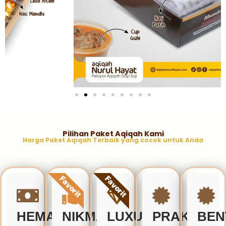
Pilihan Paket Aqiqah Kami
Harga Paket Aqiqah Terbaik yang cocok untuk Anda
Favorit
Favorit
HEMAT
NIKMAT
LUXURY
PRAKTIS
BEN