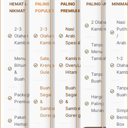
HEMAT &
PALING
PALING
PALING MURAH
MINIMA
NIKMAT
POPULER
PREMIUM
2 Olahan
Nasi
2-3
2-3
Nasi
Kambing
Putih
Olahan
Olahan
Arab
/
Kambing
Kambing
Spesial
Arab
Tanpa
Menu
Menu
Sate,
Kambing
Tambahan
1-2
Bihun
Krengseng,
Oven/Lada
Olah
&
Gule
Hitam
Kamb
Tanpa
Buah
Buah
Buah
Buah
Tanp
Packaging
Segar
Segar
Buah
Harga
Premium
&
&
Paling
Sambal
Sambal
Murah
Simp
Goreng
Goreng
Paket
Bent
Hemat
Box