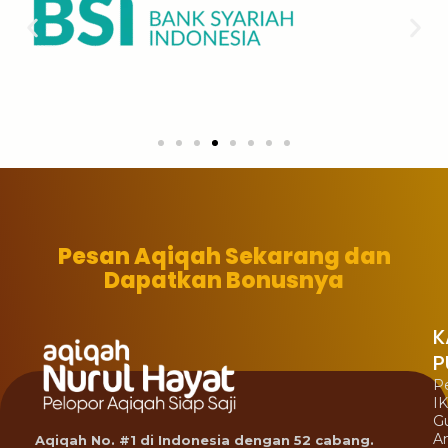
Pesan Aqiqah Sekarang dan
Dapatkan Bonusnya
K
P
P
I
G
A
Aqiqah No. #1 di Indonesia dengan 52 cabang.