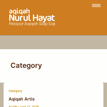
Category
Category
Aqiqah Artis
ALVIN
/
June 12, 2026