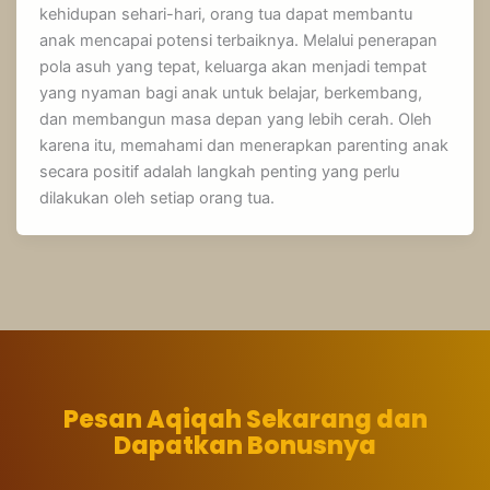
kehidupan sehari-hari, orang tua dapat membantu
anak mencapai potensi terbaiknya. Melalui penerapan
pola asuh yang tepat, keluarga akan menjadi tempat
yang nyaman bagi anak untuk belajar, berkembang,
dan membangun masa depan yang lebih cerah. Oleh
karena itu, memahami dan menerapkan parenting anak
secara positif adalah langkah penting yang perlu
dilakukan oleh setiap orang tua.
Pesan Aqiqah Sekarang dan
Dapatkan Bonusnya