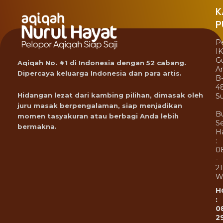
K
P
P
I
G
Aqiqah No. #1 di Indonesia dengan 52 cabang.
A
Dipercaya keluarga Indonesia dan para artis.
B
4
Hidangan lezat dari kambing pilihan, dimasak oleh
Su
juru masak berpengalaman, siap menjadikan
B
momen tasyakuran atau berbagi Anda lebih
Se
bermakna.
Ha
:
0
-
21
W
H
:
0
2