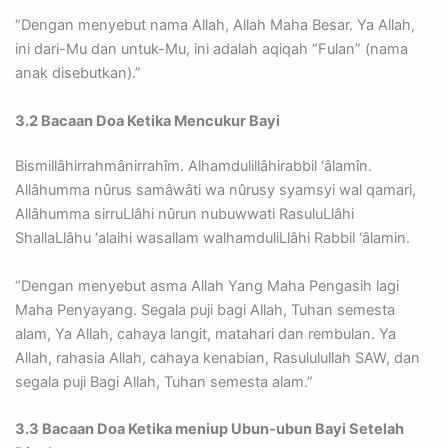
“Dengan menyebut nama Allah, Allah Maha Besar. Ya Allah,
ini dari-Mu dan untuk-Mu, ini adalah aqiqah “Fulan” (nama
anak disebutkan).”
3.2 Bacaan Doa Ketika Mencukur Bayi
Bismillâhirrahmânirrahîm. Alhamdulillâhirabbil ‘âlamîn.
Allâhumma nûrus samâwâti wa nûrusy syamsyi wal qamari,
Allâhumma sirruLlâhi nûrun nubuwwati RasuluLlâhi
ShallaLlâhu ‘alaihi wasallam walhamduliLlâhi Rabbil ‘âlamin.
“Dengan menyebut asma Allah Yang Maha Pengasih lagi
Maha Penyayang. Segala puji bagi Allah, Tuhan semesta
alam, Ya Allah, cahaya langit, matahari dan rembulan. Ya
Allah, rahasia Allah, cahaya kenabian, Rasululullah SAW, dan
segala puji Bagi Allah, Tuhan semesta alam.”
3.3 Bacaan Doa Ketika meniup Ubun-ubun Bayi Setelah