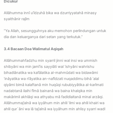
Dicukur
Allâhumma innî u’îdzuhâ bika wa dzurriyyatahâ minasy
syaithânir rajîm
“Ya Allah, sesungguhnya aku memohon perlindungan untuk
dia dan keluarganya dari setan yang terkutuk.”
3.4 Bacaan Doa Walimatul Aqiqah
Allâhummahfadzhu min syarril jinni wal insi wa ummish
shibyâni wa min jamî’is sayyiâti wal ‘ishyâni wahrishu
bihadlânatika wa kafâlatika al-mahmûdati wa bidawâmi
‘inâyatika wa ri’âyatika an-nafîdzati nuqaddimu bihâ ‘alal
qiyâmi bimâ kalaftanâ min huqûqi rububiyyâtika al-karîmati
nadabtanâ ilaihi fîmâ bainanâ wa baina khalqika min
makârimil akhlâqi wa athyabu mâ fadldlaltanâ minal arzâqi.
Allâhummaj’alnâ wa iyyâhum min ahlil ‘ilmi wa ahlil khairi wa
ahlil qur`âni wa lâ taj’alnâ wa iyyâhum min ahlisy syarri wadl