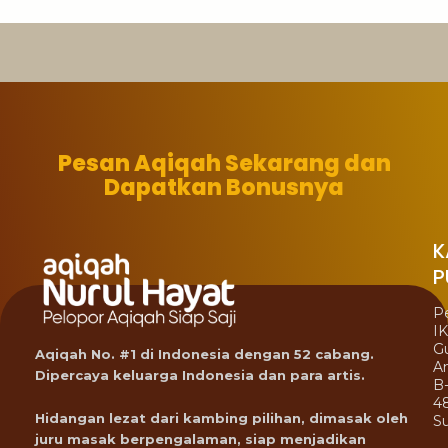
Pesan Aqiqah Sekarang dan
Dapatkan Bonusnya
K
P
P
I
G
Aqiqah No. #1 di Indonesia dengan 52 cabang.
A
Dipercaya keluarga Indonesia dan para artis.
B
4
Hidangan lezat dari kambing pilihan, dimasak oleh
Su
juru masak berpengalaman, siap menjadikan