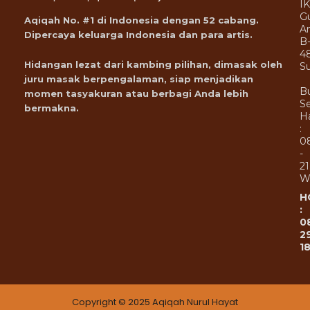
I
G
Aqiqah No. #1 di Indonesia dengan 52 cabang.
A
Dipercaya keluarga Indonesia dan para artis.
B
4
Hidangan lezat dari kambing pilihan, dimasak oleh
Su
juru masak berpengalaman, siap menjadikan
B
momen tasyakuran atau berbagi Anda lebih
Se
bermakna.
Ha
:
0
-
21
W
H
:
0
2
1
Copyright © 2025 Aqiqah Nurul Hayat