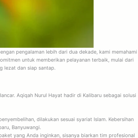
. Dengan pengalaman lebih dari dua dekade, kami memahami
komitmen untuk memberikan pelayanan terbaik, mulai dari
 lezat dan siap santap.
ncar. Aqiqah Nurul Hayat hadir di Kalibaru sebagai solusi
nyembelihan, dilakukan sesuai syariat Islam. Kebersihan
baru, Banyuwangi.
aket yang Anda inginkan, sisanya biarkan tim profesional