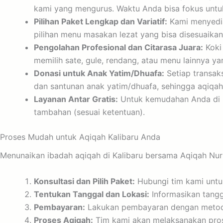
kami yang mengurus. Waktu Anda bisa fokus untuk
Pilihan Paket Lengkap dan Variatif:
Kami menyediak
pilihan menu masakan lezat yang bisa disesuaika
Pengolahan Profesional dan Citarasa Juara:
Koki
memilih sate, gule, rendang, atau menu lainnya ya
Donasi untuk Anak Yatim/Dhuafa:
Setiap transak
dan santunan anak yatim/dhuafa, sehingga aqiqah
Layanan Antar Gratis:
Untuk kemudahan Anda di K
tambahan (sesuai ketentuan).
Proses Mudah untuk Aqiqah Kalibaru Anda
Menunaikan ibadah aqiqah di Kalibaru bersama Aqiqah Nuru
Konsultasi dan Pilih Paket:
Hubungi tim kami untuk
Tentukan Tanggal dan Lokasi:
Informasikan tangg
Pembayaran:
Lakukan pembayaran dengan metode
Proses Aqiqah:
Tim kami akan melaksanakan prose