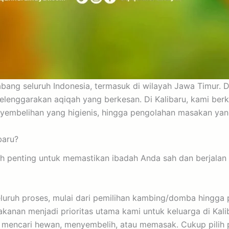
cabang seluruh Indonesia, termasuk di wilayah Jawa Timur
elenggarakan aqiqah yang berkesan. Di Kalibaru, kami ber
nyembelihan yang higienis, hingga pengolahan masakan yang
baru?
 penting untuk memastikan ibadah Anda sah dan berjalan la
ruh proses, mulai dari pemilihan kambing/domba hingga pe
anan menjadi prioritas utama kami untuk keluarga di Kali
 mencari hewan, menyembelih, atau memasak. Cukup pilih p