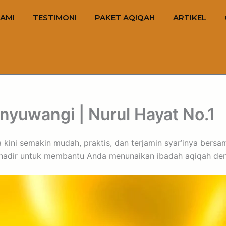
AMI
TESTIMONI
PAKET AQIQAH
ARTIKEL
anyuwangi | Nurul Hayat No.1
a kini semakin mudah, praktis, dan terjamin syar’inya bers
i hadir untuk membantu Anda menunaikan ibadah aqiqah de