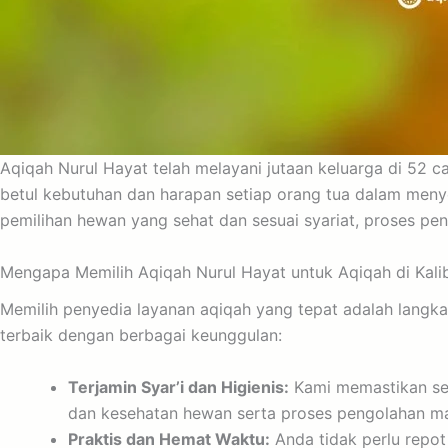
Aqiqah Nurul Hayat telah melayani jutaan keluarga di 52 
betul kebutuhan dan harapan setiap orang tua dalam meny
pemilihan hewan yang sehat dan sesuai syariat, proses pe
Mengapa Memilih Aqiqah Nurul Hayat untuk Aqiqah di Kali
Memilih penyedia layanan aqiqah yang tepat adalah langkah
terbaik dengan berbagai keunggulan:
Terjamin Syar’i dan Higienis:
Kami memastikan selu
dan kesehatan hewan serta proses pengolahan mak
Praktis dan Hemat Waktu:
Anda tidak perlu repot