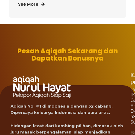
See More
Pesan Aqiqah Sekarang dan
Dapatkan Bonusnya
K
P
P
I
G
A
Aqiqah No. #1 di Indonesia dengan 52 cabang.
B
Dipercaya keluarga Indonesia dan para artis.
4
Su
Hidangan lezat dari kambing pilihan, dimasak oleh
juru masak berpengalaman, siap menjadikan
B