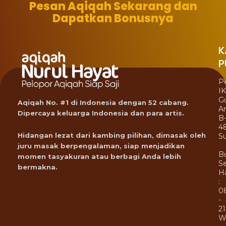
Pesan Aqiqah Sekarang dan
Dapatkan Bonusnya
K
P
P
I
G
Aqiqah No. #1 di Indonesia dengan 52 cabang.
A
Dipercaya keluarga Indonesia dan para artis.
B
4
Hidangan lezat dari kambing pilihan, dimasak oleh
Su
juru masak berpengalaman, siap menjadikan
B
momen tasyakuran atau berbagi Anda lebih
Se
bermakna.
Ha
:
0
-
21
W