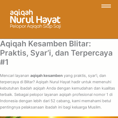
Aqiqah Kesamben Blitar:
Praktis, Syar’i, dan Terpercaya
#1
Mencari layanan
aqiqah kesamben
yang praktis, syar’i, dan
terpercaya di Blitar? Aqiqah Nurul Hayat hadir untuk memenuhi
kebutuhan ibadah aqiqah Anda dengan kemudahan dan kualitas
terbaik. Sebagai pelopor layanan aqiqah profesional nomor 1 di
Indonesia dengan lebih dari 52 cabang, kami memahami betul
pentingnya pelaksanaan ibadah ini bagi keluarga Muslim.