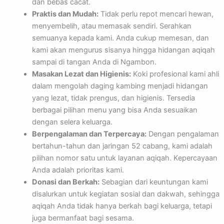
dan bebas cacat.
Praktis dan Mudah:
Tidak perlu repot mencari hewan,
menyembelih, atau memasak sendiri. Serahkan
semuanya kepada kami. Anda cukup memesan, dan
kami akan mengurus sisanya hingga hidangan aqiqah
sampai di tangan Anda di Ngambon.
Masakan Lezat dan Higienis:
Koki profesional kami ahli
dalam mengolah daging kambing menjadi hidangan
yang lezat, tidak prengus, dan higienis. Tersedia
berbagai pilihan menu yang bisa Anda sesuaikan
dengan selera keluarga.
Berpengalaman dan Terpercaya:
Dengan pengalaman
bertahun-tahun dan jaringan 52 cabang, kami adalah
pilihan nomor satu untuk layanan aqiqah. Kepercayaan
Anda adalah prioritas kami.
Donasi dan Berkah:
Sebagian dari keuntungan kami
disalurkan untuk kegiatan sosial dan dakwah, sehingga
aqiqah Anda tidak hanya berkah bagi keluarga, tetapi
juga bermanfaat bagi sesama.