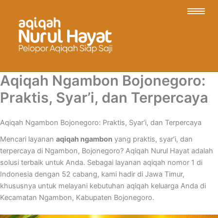
Aqiqah Ngambon Bojonegoro:
Praktis, Syar’i, dan Terpercaya
Aqiqah Ngambon Bojonegoro: Praktis, Syar’i, dan Terpercaya
Mencari layanan
aqiqah ngambon
yang praktis, syar’i, dan
terpercaya di Ngambon, Bojonegoro? Aqiqah Nurul Hayat adalah
solusi terbaik untuk Anda. Sebagai layanan aqiqah nomor 1 di
Indonesia dengan 52 cabang, kami hadir di Jawa Timur,
khususnya untuk melayani kebutuhan aqiqah keluarga Anda di
Kecamatan Ngambon, Kabupaten Bojonegoro.