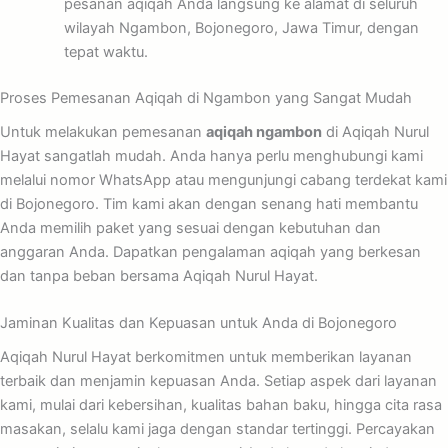
pesanan aqiqah Anda langsung ke alamat di seluruh
wilayah Ngambon, Bojonegoro, Jawa Timur, dengan
tepat waktu.
Proses Pemesanan Aqiqah di Ngambon yang Sangat Mudah
Untuk melakukan pemesanan
aqiqah ngambon
di Aqiqah Nurul
Hayat sangatlah mudah. Anda hanya perlu menghubungi kami
melalui nomor WhatsApp atau mengunjungi cabang terdekat kami
di Bojonegoro. Tim kami akan dengan senang hati membantu
Anda memilih paket yang sesuai dengan kebutuhan dan
anggaran Anda. Dapatkan pengalaman aqiqah yang berkesan
dan tanpa beban bersama Aqiqah Nurul Hayat.
Jaminan Kualitas dan Kepuasan untuk Anda di Bojonegoro
Aqiqah Nurul Hayat berkomitmen untuk memberikan layanan
terbaik dan menjamin kepuasan Anda. Setiap aspek dari layanan
kami, mulai dari kebersihan, kualitas bahan baku, hingga cita rasa
masakan, selalu kami jaga dengan standar tertinggi. Percayakan