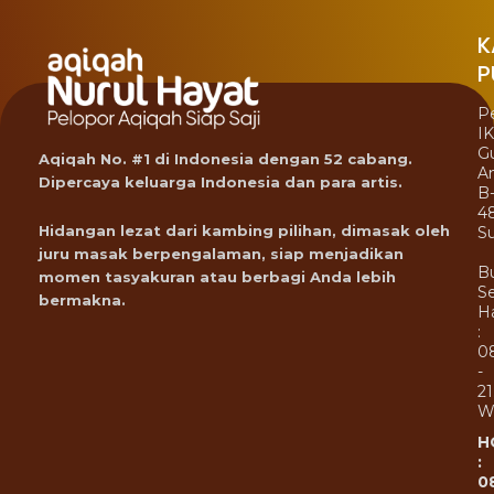
K
P
P
I
G
Aqiqah No. #1 di Indonesia dengan 52 cabang.
A
Dipercaya keluarga Indonesia dan para artis.
B
4
Hidangan lezat dari kambing pilihan, dimasak oleh
Su
juru masak berpengalaman, siap menjadikan
B
momen tasyakuran atau berbagi Anda lebih
Se
bermakna.
Ha
:
0
-
21
W
H
:
0