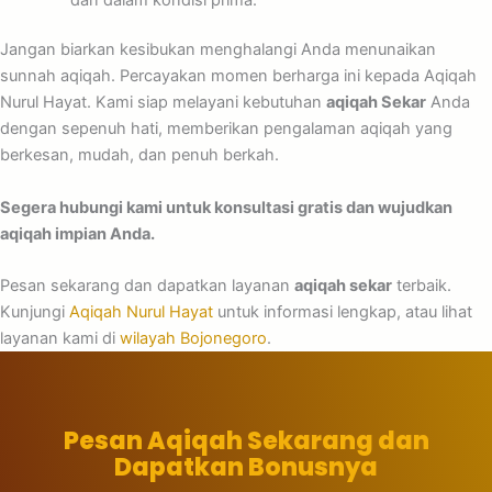
Jangan biarkan kesibukan menghalangi Anda menunaikan
sunnah aqiqah. Percayakan momen berharga ini kepada Aqiqah
Nurul Hayat. Kami siap melayani kebutuhan
aqiqah Sekar
Anda
dengan sepenuh hati, memberikan pengalaman aqiqah yang
berkesan, mudah, dan penuh berkah.
Segera hubungi kami untuk konsultasi gratis dan wujudkan
aqiqah impian Anda.
Pesan sekarang dan dapatkan layanan
aqiqah sekar
terbaik.
Kunjungi
Aqiqah Nurul Hayat
untuk informasi lengkap, atau lihat
layanan kami di
wilayah Bojonegoro
.
Pesan Aqiqah Sekarang dan
Dapatkan Bonusnya