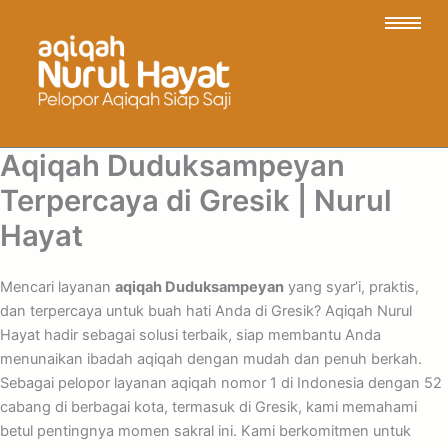
Aqiqah Duduksampeyan
Terpercaya di Gresik | Nurul
Hayat
Mencari layanan
aqiqah Duduksampeyan
yang syar’i, praktis,
dan terpercaya untuk buah hati Anda di Gresik? Aqiqah Nurul
Hayat hadir sebagai solusi terbaik, siap membantu Anda
menunaikan ibadah aqiqah dengan mudah dan penuh berkah.
Sebagai pelopor layanan aqiqah nomor 1 di Indonesia dengan 52
cabang di berbagai kota, termasuk di Gresik, kami memahami
betul pentingnya momen sakral ini. Kami berkomitmen untuk