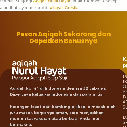
terbaik. Kunjungi
Aqiqah Nurul Hayat
untuk informasi lengkap,
atau lihat layanan kami di
wilayah Gresik
.
Pesan Aqiqah Sekarang dan
Dapatkan Bonusnya
K
P
P
I
G
Aqiqah No. #1 di Indonesia dengan 52 cabang.
A
Dipercaya keluarga Indonesia dan para artis.
B
4
Hidangan lezat dari kambing pilihan, dimasak oleh
Su
juru masak berpengalaman, siap menjadikan
B
momen tasyakuran atau berbagi Anda lebih
Se
bermakna.