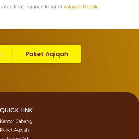
 atau lihat layanan kami di
wilayah Gresik
.
n
Paket Aqiqah
QUICK LINK
Kantor Cabang
Paket Aqiqah
Testimoni Artis