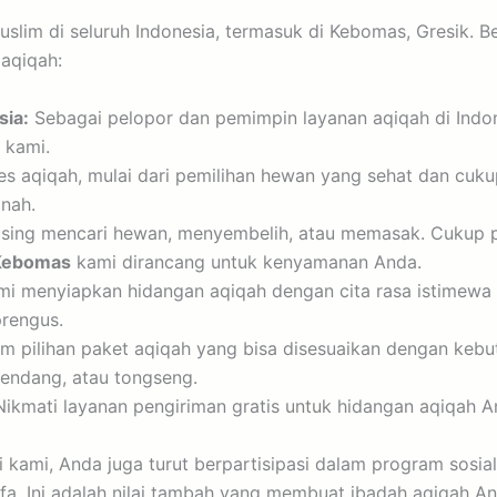
uslim di seluruh Indonesia, termasuk di Kebomas, Gresik. 
aqiqah:
sia:
Sebagai pelopor dan pemimpin layanan aqiqah di Indon
 kami.
s aqiqah, mulai dari pemilihan hewan yang sehat dan cuku
nah.
using mencari hewan, menyembelih, atau memasak. Cukup pil
Kebomas
kami dirancang untuk kenyamanan Anda.
mi menyiapkan hidangan aqiqah dengan cita rasa istimewa d
prengus.
pilihan paket aqiqah yang bisa disesuaikan dengan kebu
rendang, atau tongseng.
ikmati layanan pengiriman gratis untuk hidangan aqiqah A
 kami, Anda juga turut berpartisipasi dalam program sosia
fa. Ini adalah nilai tambah yang membuat ibadah aqiqah A