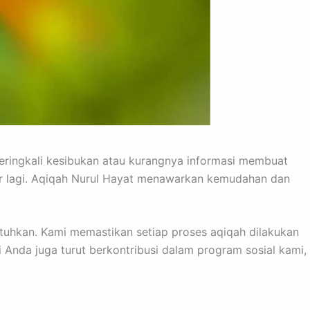
eringkali kesibukan atau kurangnya informasi membuat
atir lagi. Aqiqah Nurul Hayat menawarkan kemudahan dan
tuhkan. Kami memastikan setiap proses aqiqah dilakukan
ti Anda juga turut berkontribusi dalam program sosial kami,