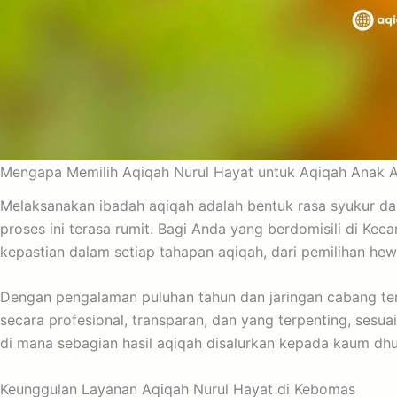
Mengapa Memilih Aqiqah Nurul Hayat untuk Aqiqah Anak A
Melaksanakan ibadah aqiqah adalah bentuk rasa syukur da
proses ini terasa rumit. Bagi Anda yang berdomisili di K
kepastian dalam setiap tahapan aqiqah, dari pemilihan hewa
Dengan pengalaman puluhan tahun dan jaringan cabang ter
secara profesional, transparan, dan yang terpenting, sesua
di mana sebagian hasil aqiqah disalurkan kepada kaum dhu
Keunggulan Layanan Aqiqah Nurul Hayat di Kebomas