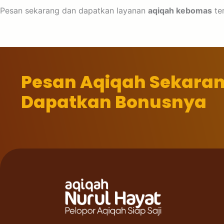
Pesan sekarang dan dapatkan layanan
aqiqah kebomas
ter
Pesan Aqiqah Sekara
Dapatkan Bonusnya