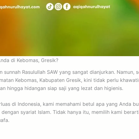
nda di Kebomas, Gresik?
n sunnah Rasulullah SAW yang sangat dianjurkan. Namun, s
ecamatan Kebomas, Kabupaten Gresik, kini tidak perlu khaw
n hingga hidangan siap saji yang lezat dan higienis.
luas di Indonesia, kami memahami betul apa yang Anda bu
i dengan syariat Islam. Tidak hanya itu, memilih kami berar
afa.