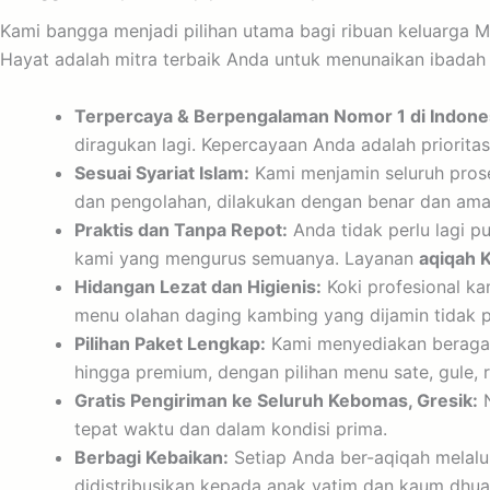
Kami bangga menjadi pilihan utama bagi ribuan keluarga M
Hayat adalah mitra terbaik Anda untuk menunaikan ibadah 
Terpercaya & Berpengalaman Nomor 1 di Indone
diragukan lagi. Kepercayaan Anda adalah prioritas
Sesuai Syariat Islam:
Kami menjamin seluruh prose
dan pengolahan, dilakukan dengan benar dan ama
Praktis dan Tanpa Repot:
Anda tidak perlu lagi p
kami yang mengurus semuanya. Layanan
aqiqah 
Hidangan Lezat dan Higienis:
Koki profesional ka
menu olahan daging kambing yang dijamin tidak 
Pilihan Paket Lengkap:
Kami menyediakan beragam 
hingga premium, dengan pilihan menu sate, gule, 
Gratis Pengiriman ke Seluruh Kebomas, Gresik:
N
tepat waktu dan dalam kondisi prima.
Berbagi Kebaikan:
Setiap Anda ber-aqiqah melalui
didistribusikan kepada anak yatim dan kaum dhua