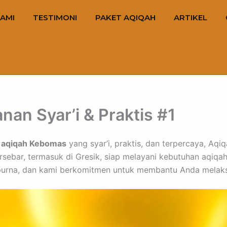
AMI
TESTIMONI
PAKET AQIQAH
ARTIKEL
an Syar’i & Praktis #1
n
aqiqah Kebomas
yang syar’i, praktis, dan terpercaya, Aqi
rsebar, termasuk di Gresik, siap melayani kebutuhan aqiqa
urna, dan kami berkomitmen untuk membantu Anda melaksan