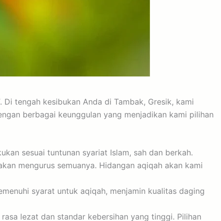
. Di tengah kesibukan Anda di Tambak, Gresik, kami
dengan berbagai keunggulan yang menjadikan kami pilihan
kan sesuai tuntunan syariat Islam, sah dan berkah.
 akan mengurus semuanya. Hidangan aqiqah akan kami
enuhi syarat untuk aqiqah, menjamin kualitas daging
asa lezat dan standar kebersihan yang tinggi. Pilihan