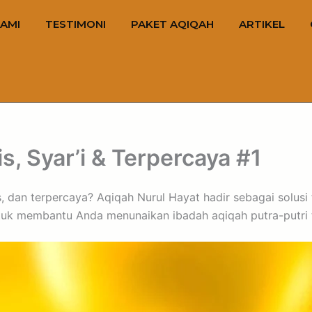
AMI
TESTIMONI
PAKET AQIQAH
ARTIKEL
s, Syar’i & Terpercaya #1
tis, dan terpercaya? Aqiqah Nurul Hayat hadir sebagai solus
k membantu Anda menunaikan ibadah aqiqah putra-putri te