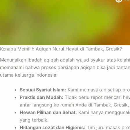
Kenapa Memilih Aqiqah Nurul Hayat di Tambak, Gresik?
Menunaikan ibadah aqiqah adalah wujud syukur atas kelahi
memahami bahwa proses persiapan aqiqah bisa jadi tantang
utama keluarga Indonesia:
Sesuai Syariat Islam:
Kami memastikan setiap pros
Praktis dan Mudah:
Tidak perlu repot mencari h
antar langsung ke rumah Anda di Tambak, Gresik, 
Hewan Pilihan dan Sehat:
Kami hanya menggunakan
yang terbaik.
Hidangan Lezat dan Higienis:
Tim juru masak prof