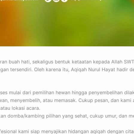
ran buah hati, sekaligus bentuk ketaatan kepada Allah SWT
an tersendiri. Oleh karena itu, Aqiqah Nurul Hayat hadir 
es mulai dari pemilihan hewan hingga penyembelihan dilaku
ewan, menyembelih, atau memasak. Cukup pesan, dan kami
atau lokasi acara.
 domba/kambing pilihan yang sehat, cukup umur, dan mem
esional kami siap menyajikan hidangan aqiqah dengan cita r