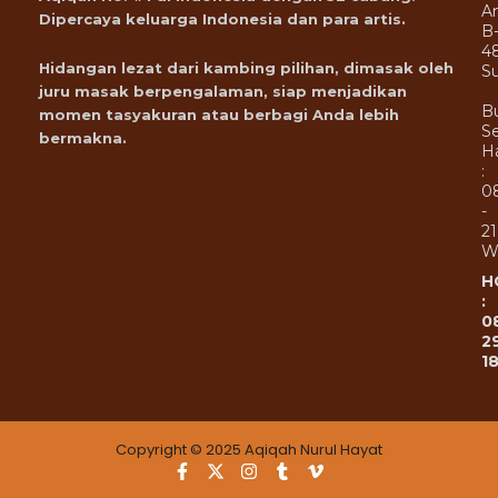
A
Dipercaya keluarga Indonesia dan para artis.
B
4
Hidangan lezat dari kambing pilihan, dimasak oleh
Su
juru masak berpengalaman, siap menjadikan
B
momen tasyakuran atau berbagi Anda lebih
Se
bermakna.
Ha
:
0
-
21
W
H
:
0
2
1
Copyright © 2025 Aqiqah Nurul Hayat
F
X
I
T
V
a
-
n
u
i