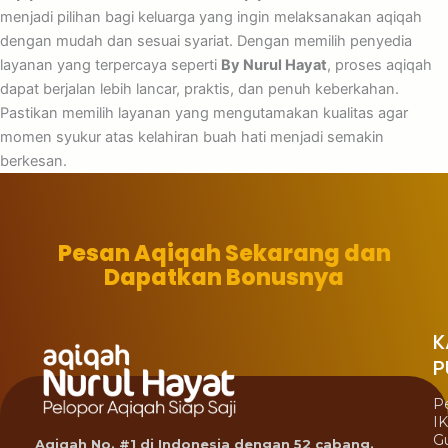
menjadi pilihan bagi keluarga yang ingin melaksanakan aqiqah
dengan mudah dan sesuai syariat. Dengan memilih penyedia
layanan yang terpercaya seperti
By Nurul Hayat
, proses aqiqah
dapat berjalan lebih lancar, praktis, dan penuh keberkahan.
Pastikan memilih layanan yang mengutamakan kualitas agar
momen syukur atas kelahiran buah hati menjadi semakin
berkesan.
Pesan Aqiqah Sekarang dan
Dapatkan Bonusnya
K
P
P
I
G
Aqiqah No. #1 di Indonesia dengan 52 cabang.