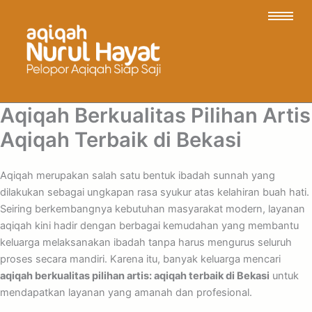
Aqiqah Berkualitas Pilihan Artis
Aqiqah Terbaik di Bekasi
Aqiqah merupakan salah satu bentuk ibadah sunnah yang
dilakukan sebagai ungkapan rasa syukur atas kelahiran buah hati.
Seiring berkembangnya kebutuhan masyarakat modern, layanan
aqiqah kini hadir dengan berbagai kemudahan yang membantu
keluarga melaksanakan ibadah tanpa harus mengurus seluruh
proses secara mandiri. Karena itu, banyak keluarga mencari
aqiqah berkualitas pilihan artis: aqiqah terbaik di Bekasi
untuk
mendapatkan layanan yang amanah dan profesional.