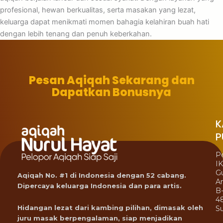
profesional, hewan berkualitas, serta masakan yang lezat,
keluarga dapat menikmati momen bahagia kelahiran buah hati
dengan lebih tenang dan penuh keberkahan.
Pesan Aqiqah Sekarang dan
Dapatkan Bonusnya
K
P
P
I
G
Aqiqah No. #1 di Indonesia dengan 52 cabang.
A
Dipercaya keluarga Indonesia dan para artis.
B
4
Hidangan lezat dari kambing pilihan, dimasak oleh
Su
juru masak berpengalaman, siap menjadikan