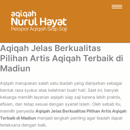
Aqiqah Jelas Berkualitas
Pilihan Artis Aqiqah Terbaik di
Madiun
Aqiqah merupakan salah satu ibadah yang dianjurkan sebagai
bentuk rasa syukur atas kelahiran buah hati. Saat ini, banyak
keluarga memilih layanan aqiqah siap saji karena lebih praktis,
efisien, dan tetap sesuai dengan syariat Islam. Oleh sebab itu,
memilih penyedia
Aqiqah Jelas Berkualitas Pilihan Artis Aqiqah
Terbaik di Madiun
menjadi langkah penting agar ibadah dapat
terlaksana dengan baik.