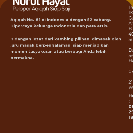
P
I
G
Aqiqah No. #1 di Indonesia dengan 52 cabang.
A
Dipercaya keluarga Indonesia dan para artis.
B
4
Hidangan lezat dari kambing pilihan, dimasak oleh
Su
juru masak berpengalaman, siap menjadikan
B
momen tasyakuran atau berbagi Anda lebih
Se
bermakna.
Ha
:
0
-
21
W
H
:
0
2
1