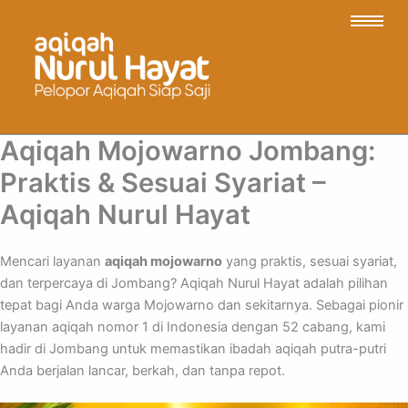
Aqiqah Mojowarno Jombang:
Praktis & Sesuai Syariat –
Aqiqah Nurul Hayat
Mencari layanan
aqiqah mojowarno
yang praktis, sesuai syariat,
dan terpercaya di Jombang? Aqiqah Nurul Hayat adalah pilihan
tepat bagi Anda warga Mojowarno dan sekitarnya. Sebagai pionir
layanan aqiqah nomor 1 di Indonesia dengan 52 cabang, kami
hadir di Jombang untuk memastikan ibadah aqiqah putra-putri
Anda berjalan lancar, berkah, dan tanpa repot.