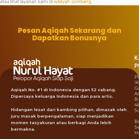
atau lihat layanan kami di
wilayah Jombang
.
Pesan Aqiqah Sekarang dan
Dapatkan Bonusnya
K
P
P
I
G
Aqiqah No. #1 di Indonesia dengan 52 cabang.
A
Dipercaya keluarga Indonesia dan para artis.
B
4
Hidangan lezat dari kambing pilihan, dimasak oleh
Su
juru masak berpengalaman, siap menjadikan
B
momen tasyakuran atau berbagi Anda lebih
Se
bermakna.
Ha
: