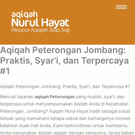
Aqiqah Peterongan Jombang:
Praktis, Syar’i, dan Terpercaya
#1
Aqiqah Peterongan Jombang: Praktis, Syar’i, dan Terpercaya #1
Mencari layanan
aqiqah Peterongan
yang mudah, syar’i, dan
terpercaya untuk menyempurnakan ibadah Anda di Kecamatan
Peterongan, Jombang? Aqiqah Nurul Hayat hadir sebagai solusi
terbaik yang memahami betapa sakral dan berharganya momen
kelahiran buah hati Anda. Kami berkomitmen untuk membantu
Anda menunaikan ibadah aqiqah dengan sempurna, tanpa beban