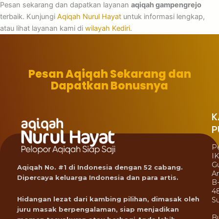
Pesan sekarang dan dapatkan layanan
aqiqah gampengrejo
terbaik. Kunjungi
Aqiqah Nurul Hayat
untuk informasi lengkap,
atau lihat layanan kami di
wilayah Kediri
.
Pesan Aqiqah Sekarang dan
Dapatkan Bonusnya
K
P
P
I
G
Aqiqah No. #1 di Indonesia dengan 52 cabang.
A
Dipercaya keluarga Indonesia dan para artis.
B
4
Hidangan lezat dari kambing pilihan, dimasak oleh
Su
juru masak berpengalaman, siap menjadikan
B