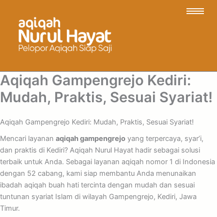
Aqiqah Gampengrejo Kediri:
Mudah, Praktis, Sesuai Syariat!
Aqiqah Gampengrejo Kediri: Mudah, Praktis, Sesuai Syariat!
Mencari layanan
aqiqah gampengrejo
yang terpercaya, syar’i,
dan praktis di Kediri? Aqiqah Nurul Hayat hadir sebagai solusi
terbaik untuk Anda. Sebagai layanan aqiqah nomor 1 di Indonesia
dengan 52 cabang, kami siap membantu Anda menunaikan
ibadah aqiqah buah hati tercinta dengan mudah dan sesuai
tuntunan syariat Islam di wilayah Gampengrejo, Kediri, Jawa
Timur.