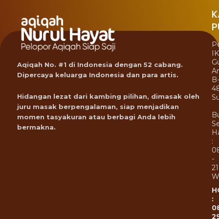
K
P
P
I
G
Aqiqah No. #1 di Indonesia dengan 52 cabang.
A
Dipercaya keluarga Indonesia dan para artis.
B
4
Hidangan lezat dari kambing pilihan, dimasak oleh
Su
juru masak berpengalaman, siap menjadikan
B
momen tasyakuran atau berbagi Anda lebih
Se
bermakna.
Ha
:
0
-
21
W
H
:
0
2