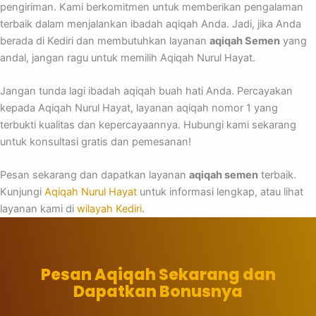
pengiriman. Kami berkomitmen untuk memberikan pengalaman
terbaik dalam menjalankan ibadah aqiqah Anda. Jadi, jika Anda
berada di Kediri dan membutuhkan layanan
aqiqah Semen
yang
andal, jangan ragu untuk memilih Aqiqah Nurul Hayat.
Jangan tunda lagi ibadah aqiqah buah hati Anda. Percayakan
kepada Aqiqah Nurul Hayat, layanan aqiqah nomor 1 yang
terbukti kualitas dan kepercayaannya. Hubungi kami sekarang
untuk konsultasi gratis dan pemesanan!
Pesan sekarang dan dapatkan layanan
aqiqah semen
terbaik.
Kunjungi
Aqiqah Nurul Hayat
untuk informasi lengkap, atau lihat
layanan kami di
wilayah Kediri
.
Pesan Aqiqah Sekarang dan
Dapatkan Bonusnya