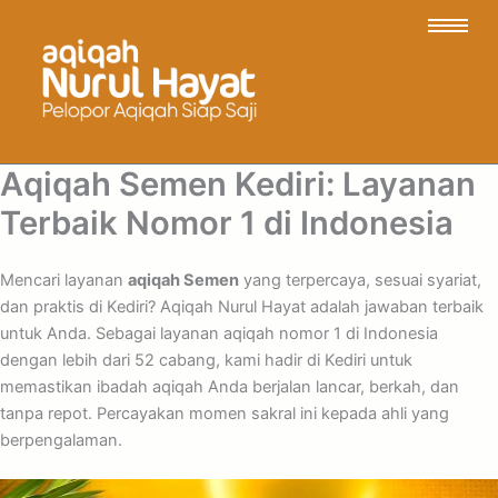
Aqiqah Semen Kediri: Layanan
Terbaik Nomor 1 di Indonesia
Mencari layanan
aqiqah Semen
yang terpercaya, sesuai syariat,
dan praktis di Kediri? Aqiqah Nurul Hayat adalah jawaban terbaik
untuk Anda. Sebagai layanan aqiqah nomor 1 di Indonesia
dengan lebih dari 52 cabang, kami hadir di Kediri untuk
memastikan ibadah aqiqah Anda berjalan lancar, berkah, dan
tanpa repot. Percayakan momen sakral ini kepada ahli yang
berpengalaman.