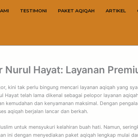
AMI
TESTIMONI
PAKET AQIQAH
ARTIKEL
 Nurul Hayat: Layanan Premi
r, kini tak perlu bingung mencari layanan aqiqah yang syar
rul Hayat telah lama dikenal sebagai pelopor layanan aqiq
ngan kemudahan dan kenyamanan maksimal. Dengan pengalam
es aqiqah berjalan lancar dan berkah.
lim untuk mensyukuri kelahiran buah hati. Namun, sering
n ini dengan menyediakan paket aqiqah lengkap mulai dari