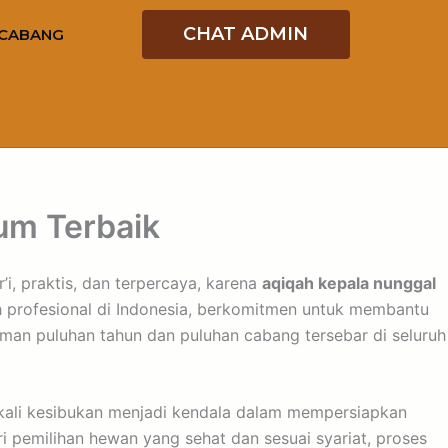
CHAT ADMIN
CABANG
um Terbaik
’i, praktis, dan terpercaya, karena
aqiqah kepala nunggal
ah profesional di Indonesia, berkomitmen untuk membantu
an puluhan tahun dan puluhan cabang tersebar di seluruh
kali kesibukan menjadi kendala dalam mempersiapkan
 pemilihan hewan yang sehat dan sesuai syariat, proses