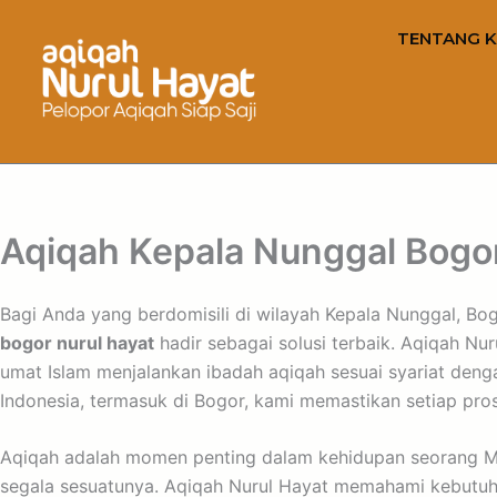
TENTANG K
Aqiqah Kepala Nunggal Bogor
Bagi Anda yang berdomisili di wilayah Kepala Nunggal, Bogo
bogor nurul hayat
hadir sebagai solusi terbaik. Aqiqah Nu
umat Islam menjalankan ibadah aqiqah sesuai syariat de
Indonesia, termasuk di Bogor, kami memastikan setiap pros
Aqiqah adalah momen penting dalam kehidupan seorang Mus
segala sesuatunya. Aqiqah Nurul Hayat memahami kebutuha