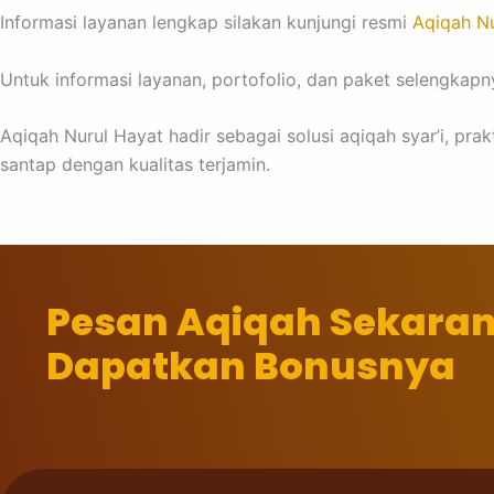
Informasi layanan lengkap silakan kunjungi resmi
Aqiqah Nu
Untuk informasi layanan, portofolio, dan paket selengkapny
Aqiqah Nurul Hayat hadir sebagai solusi aqiqah syar’i, pr
santap dengan kualitas terjamin.
Pesan Aqiqah Sekara
Dapatkan Bonusnya