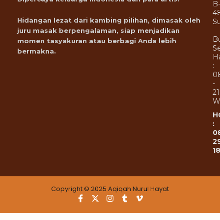
B
4
Hidangan lezat dari kambing pilihan, dimasak oleh
Su
juru masak berpengalaman, siap menjadikan
B
momen tasyakuran atau berbagi Anda lebih
Se
bermakna.
Ha
:
0
-
21
W
H
:
0
2
1
Copyright © 2025 Aqiqah Nurul Hayat
F
X
I
T
V
a
-
n
u
i
c
t
s
m
m