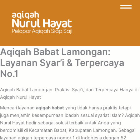
Aqiqah Babat Lamongan:
Layanan Syar’i & Terpercaya
No.1
Aqiqah Babat Lamongan: Praktis, Syar’i, dan Terpercaya Hanya di
Aqiqah Nurul Hayat
Mencari layanan
aqiqah babat
yang tidak hanya praktis tetapi
juga menjamin kesempurnaan ibadah sesuai syariat Islam? Aqiqah
Nurul Hayat hadir sebagai solusi terbaik untuk Anda yang
berdomisili di Kecamatan Babat, Kabupaten Lamongan. Sebagai
layanan aqiqah terpercaya nomor 1 di Indonesia dengan 52