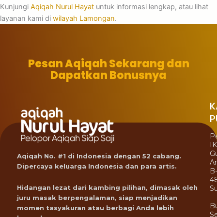
Kunjungi
Aqiqah Nurul Hayat
untuk informasi lengkap, atau lihat
layanan kami di
wilayah Lamongan
.
Pesan Aqiqah Sekarang dan
Dapatkan Bonusnya
K
P
P
I
G
Aqiqah No. #1 di Indonesia dengan 52 cabang.
A
Dipercaya keluarga Indonesia dan para artis.
B
4
Hidangan lezat dari kambing pilihan, dimasak oleh
Su
juru masak berpengalaman, siap menjadikan
B
momen tasyakuran atau berbagi Anda lebih
Se