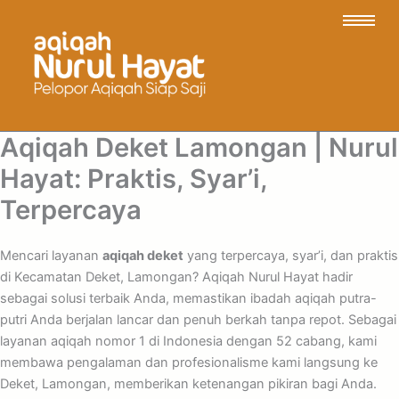
Aqiqah Deket Lamongan | Nurul
Hayat: Praktis, Syar’i,
Terpercaya
Mencari layanan
aqiqah deket
yang terpercaya, syar’i, dan praktis
di Kecamatan Deket, Lamongan? Aqiqah Nurul Hayat hadir
sebagai solusi terbaik Anda, memastikan ibadah aqiqah putra-
putri Anda berjalan lancar dan penuh berkah tanpa repot. Sebagai
layanan aqiqah nomor 1 di Indonesia dengan 52 cabang, kami
membawa pengalaman dan profesionalisme kami langsung ke
Deket, Lamongan, memberikan ketenangan pikiran bagi Anda.