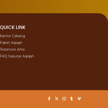
QUICK LINK
Kantor Cabang
Paket Aqiqah
Testimoni Artis
FAQ Seputar Aqiqah
F
X
I
T
V
a
-
n
u
i
c
t
s
m
m