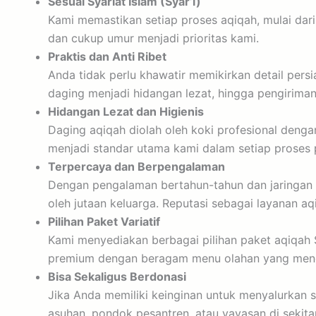
Sesuai Syariat Islam (Syar’i)
Kami memastikan setiap proses aqiqah, mulai dar
dan cukup umur menjadi prioritas kami.
Praktis dan Anti Ribet
Anda tidak perlu khawatir memikirkan detail pe
daging menjadi hidangan lezat, hingga pengirima
Hidangan Lezat dan Higienis
Daging aqiqah diolah oleh koki profesional denga
menjadi standar utama kami dalam setiap proses
Terpercaya dan Berpengalaman
Dengan pengalaman bertahun-tahun dan jaringan 
oleh jutaan keluarga. Reputasi sebagai layanan aq
Pilihan Paket Variatif
Kami menyediakan berbagai pilihan paket aqiqah
premium dengan beragam menu olahan yang meng
Bisa Sekaligus Berdonasi
Jika Anda memiliki keinginan untuk menyalurkan
asuhan, pondok pesantren, atau yayasan di seki