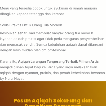
Menu yang tersedia cocok untuk syukuran di rumah maupun
dibagikan kepada tetangga dan kerabat.
Solusi Praktis untuk Orang Tua Modern
Kesibukan sehari-hari membuat banyak orang tua memilih
layanan aqiqah praktis agar tidak perlu mengurus penyembelihan
dan memasak sendiri. Semua kebutuhan aqiqah dapat ditangani
dengan lebih mudah oleh tim profesional.
Karena itu,
Aqiqah Larangan Tangerang Terbaik Pilihan Artis
menjadi pilihan tepat bagi keluarga yang ingin melaksanakan
aqiqah dengan nyaman, praktis, dan penuh keberkahan bersama
by Nurul Hayat.
Pesan Aqiqah Sekarang dan