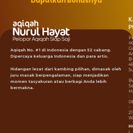
Dapatkan Bonusnya
K
P
P
I
G
Aqiqah No. #1 di Indonesia dengan 52 cabang.
A
Dipercaya keluarga Indonesia dan para artis.
B
4
Hidangan lezat dari kambing pilihan, dimasak oleh
Su
juru masak berpengalaman, siap menjadikan
B
momen tasyakuran atau berbagi Anda lebih
Se
bermakna.
Ha
:
0
-
21
W
H
: