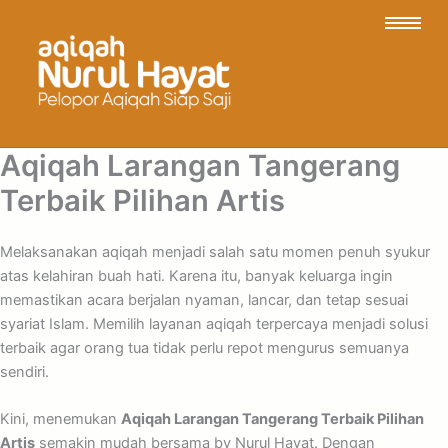
Aqiqah Larangan Tangerang
Terbaik Pilihan Artis
Melaksanakan aqiqah menjadi salah satu momen penuh syukur
atas kelahiran buah hati. Karena itu, banyak keluarga ingin
memastikan acara berjalan nyaman, lancar, dan tetap sesuai
syariat Islam. Memilih layanan aqiqah terpercaya menjadi solusi
terbaik agar orang tua tidak perlu repot mengurus semuanya
sendiri.
Kini, menemukan
Aqiqah Larangan Tangerang Terbaik Pilihan
Artis
semakin mudah bersama by Nurul Hayat. Dengan