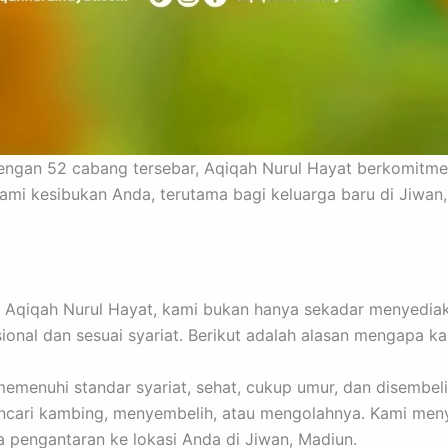
 dengan 52 cabang tersebar, Aqiqah Nurul Hayat berkomi
ami kesibukan Anda, terutama bagi keluarga baru di Jiwa
Di Aqiqah Nurul Hayat, kami bukan hanya sekadar menyedi
ional dan sesuai syariat. Berikut adalah alasan mengapa ka
enuhi standar syariat, sehat, cukup umur, dan disembelih 
ncari kambing, menyembelih, atau mengolahnya. Kami meny
 pengantaran ke lokasi Anda di Jiwan, Madiun.