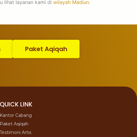
u lihat layanan kami di
wilayah Madiun
.
n
Paket Aqiqah
QUICK LINK
Kantor Cabang
Paket Aqiqah
Testimoni Artis