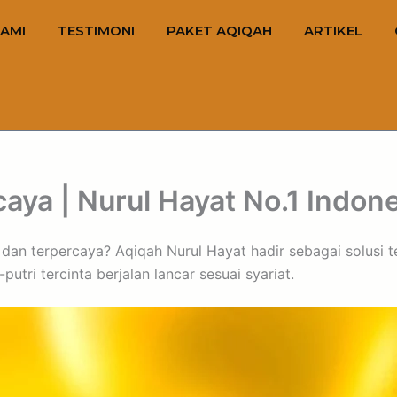
AMI
TESTIMONI
PAKET AQIQAH
ARTIKEL
aya | Nurul Hayat No.1 Indon
s, dan terpercaya? Aqiqah Nurul Hayat hadir sebagai solusi
tri tercinta berjalan lancar sesuai syariat.