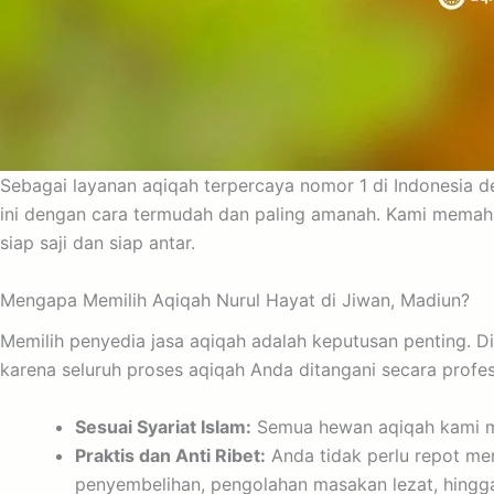
Sebagai layanan aqiqah terpercaya nomor 1 di Indonesia
ini dengan cara termudah dan paling amanah. Kami memah
siap saji dan siap antar.
Mengapa Memilih Aqiqah Nurul Hayat di Jiwan, Madiun?
Memilih penyedia jasa aqiqah adalah keputusan penting. 
karena seluruh proses aqiqah Anda ditangani secara profes
Sesuai Syariat Islam:
Semua hewan aqiqah kami mem
Praktis dan Anti Ribet:
Anda tidak perlu repot me
penyembelihan, pengolahan masakan lezat, hingga