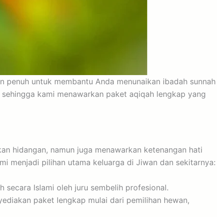
tmen penuh untuk membantu Anda menunaikan ibadah sunnah
n, sehingga kami menawarkan paket aqiqah lengkap yang
akan hidangan, namun juga menawarkan ketenangan hati
mi menjadi pilihan utama keluarga di Jiwan dan sekitarnya:
secara Islami oleh juru sembelih profesional.
ediakan paket lengkap mulai dari pemilihan hewan,