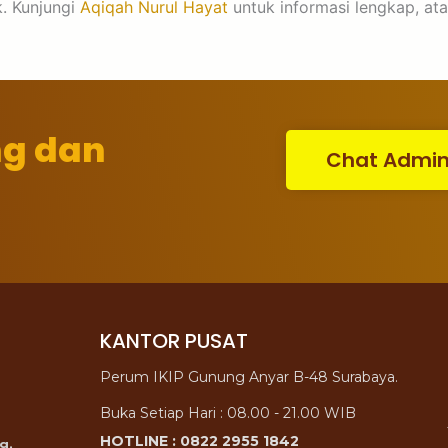
k. Kunjungi
Aqiqah Nurul Hayat
untuk informasi lengkap, ata
ng dan
Chat Admi
KANTOR PUSAT
Perum IKIP Gunung Anyar B-48 Surabaya.
Buka Setiap Hari : 08.00 - 21.00 WIB
HOTLINE : 0822 2955 1842
g.