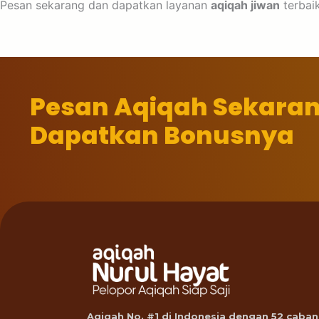
Pesan sekarang dan dapatkan layanan
aqiqah jiwan
terbai
Pesan Aqiqah Sekara
Dapatkan Bonusnya
Aqiqah No. #1 di Indonesia dengan 52 caban