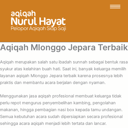
Aqiqah Mlonggo Jepara Terbaik
Aqiqah merupakan salah satu ibadah sunnah sebagai bentuk rasa
syukur atas kelahiran buah hati. Saat ini, banyak keluarga memilih
layanan aqiqah Mlonggo Jepara terbaik karena prosesnya lebih
praktis dan membantu acara berjalan dengan nyaman.
Menggunakan jasa aqiqah profesional membuat keluarga tidak
perlu repot mengurus penyembelihan kambing, pengolahan
makanan, hingga pembagian nasi box kepada tamu undangan.
Semua kebutuhan acara sudah dipersiapkan secara profesional
sehingga acara aqiqah menjadi lebih tertata dan lancar.