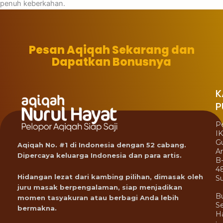
penuh keberkahan.
Pesan Aqiqah Sekarang dan
Dapatkan Bonusnya
K
P
P
I
G
Aqiqah No. #1 di Indonesia dengan 52 cabang.
A
Dipercaya keluarga Indonesia dan para artis.
B
4
Hidangan lezat dari kambing pilihan, dimasak oleh
Su
juru masak berpengalaman, siap menjadikan
B
momen tasyakuran atau berbagi Anda lebih
Se
bermakna.
Ha
: