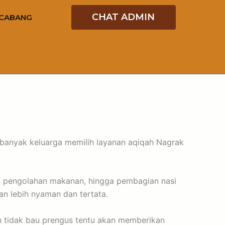
CHAT ADMIN
CABANG
, banyak keluarga memilih layanan aqiqah Nagrak
, pengolahan makanan, hingga pembagian nasi
n lebih nyaman dan tertata.
an tidak bau prengus tentu akan memberikan