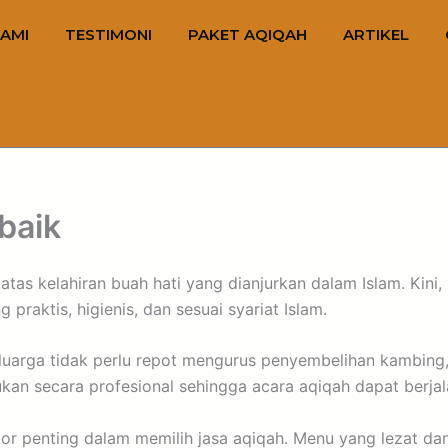
AMI
TESTIMONI
PAKET AQIQAH
ARTIKEL
baik
tas kelahiran buah hati yang dianjurkan dalam Islam. Kini
raktis, higienis, dan sesuai syariat Islam.
luarga tidak perlu repot mengurus penyembelihan kambing
n secara profesional sehingga acara aqiqah dapat berjala
aktor penting dalam memilih jasa aqiqah. Menu yang lezat d