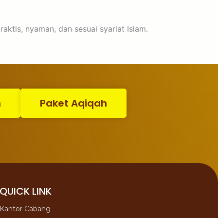
ktis, nyaman, dan sesuai syariat Islam.
n
Paket Aqiqah
QUICK LINK
Kantor Cabang