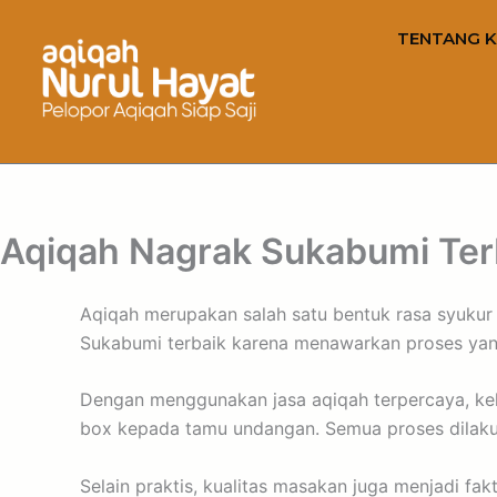
TENTANG K
Aqiqah Nagrak Sukabumi Ter
Aqiqah merupakan salah satu bentuk rasa syukur a
Sukabumi terbaik karena menawarkan proses yang p
Dengan menggunakan jasa aqiqah terpercaya, ke
box kepada tamu undangan. Semua proses dilakuka
Selain praktis, kualitas masakan juga menjadi f