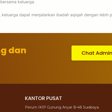
 bersama keluarga.
keluarga dapat menjalankan ibadah aqiqah dengan lebih pra
ng dan
Chat Admi
KANTOR PUSAT
Perum IKIP Gunung Anyar B-48 Surabaya.