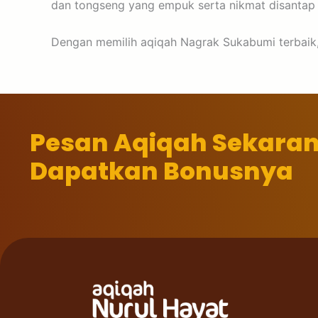
dan tongseng yang empuk serta nikmat disantap
Dengan memilih aqiqah Nagrak Sukabumi terbaik, 
Pesan Aqiqah Sekara
Dapatkan Bonusnya