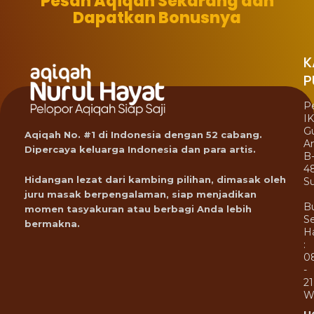
Pesan Aqiqah Sekarang dan
Dapatkan Bonusnya
K
P
P
I
G
Aqiqah No. #1 di Indonesia dengan 52 cabang.
A
Dipercaya keluarga Indonesia dan para artis.
B
4
Hidangan lezat dari kambing pilihan, dimasak oleh
Su
juru masak berpengalaman, siap menjadikan
B
momen tasyakuran atau berbagi Anda lebih
Se
bermakna.
Ha
:
0
-
21
W