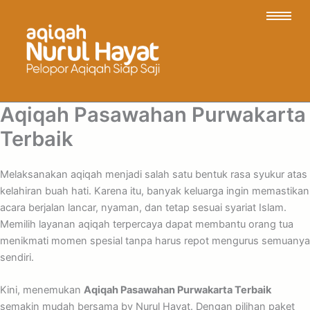
Aqiqah Pasawahan Purwakarta
Terbaik
Melaksanakan aqiqah menjadi salah satu bentuk rasa syukur atas
kelahiran buah hati. Karena itu, banyak keluarga ingin memastikan
acara berjalan lancar, nyaman, dan tetap sesuai syariat Islam.
Memilih layanan aqiqah terpercaya dapat membantu orang tua
menikmati momen spesial tanpa harus repot mengurus semuanya
sendiri.
Kini, menemukan
Aqiqah Pasawahan Purwakarta Terbaik
semakin mudah bersama by Nurul Hayat. Dengan pilihan paket