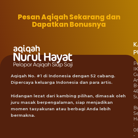
Pesan Aqiqah Sekarang dan
Dapatkan Bonusnya
K
P
P
I
G
Aqiqah No. #1 di Indonesia dengan 52 cabang.
A
Dipercaya keluarga Indonesia dan para artis.
B
4
Hidangan lezat dari kambing pilihan, dimasak oleh
Su
juru masak berpengalaman, siap menjadikan
B
momen tasyakuran atau berbagi Anda lebih
Se
bermakna.
Ha
:
0
-