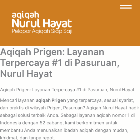
Aqiqah Prigen: Layanan
Terpercaya #1 di Pasuruan,
Nurul Hayat
Aqiqah Prigen: Layanan Terpercaya #1 di Pasuruan, Nurul Hayat
Mencari layanan
aqiqah Prigen
yang terpercaya, sesuai syariat,
dan praktis di wilayah Prigen, Pasuruan? Aqiqah Nurul Hayat hadir
sebagai solusi terbaik Anda. Sebagai layanan aqiqah nomor 1 di
Indonesia dengan 52 cabang, kami berkomitmen untuk
membantu Anda menunaikan ibadah aqiqah dengan mudah,
khidmat, dan tanpa repot.