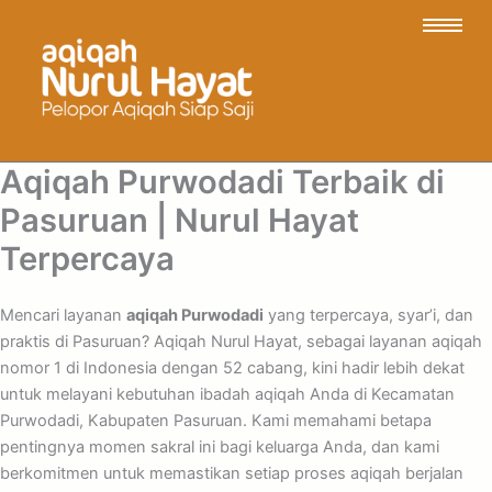
Aqiqah Purwodadi Terbaik di
Pasuruan | Nurul Hayat
Terpercaya
Mencari layanan
aqiqah Purwodadi
yang terpercaya, syar’i, dan
praktis di Pasuruan? Aqiqah Nurul Hayat, sebagai layanan aqiqah
nomor 1 di Indonesia dengan 52 cabang, kini hadir lebih dekat
untuk melayani kebutuhan ibadah aqiqah Anda di Kecamatan
Purwodadi, Kabupaten Pasuruan. Kami memahami betapa
pentingnya momen sakral ini bagi keluarga Anda, dan kami
berkomitmen untuk memastikan setiap proses aqiqah berjalan