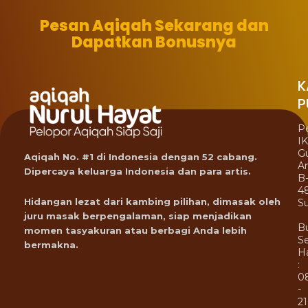
Pesan Aqiqah Sekarang dan
Dapatkan Bonusnya
K
P
P
I
G
Aqiqah No. #1 di Indonesia dengan 52 cabang.
A
Dipercaya keluarga Indonesia dan para artis.
B
4
Hidangan lezat dari kambing pilihan, dimasak oleh
Su
juru masak berpengalaman, siap menjadikan
B
momen tasyakuran atau berbagi Anda lebih
Se
bermakna.
Ha
:
0
-
21