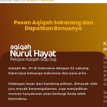
layanan kami di
wilayah Pasuruan
.
Pesan Aqiqah Sekarang dan
Dapatkan Bonusnya
K
P
P
I
G
Aqiqah No. #1 di Indonesia dengan 52 cabang.
A
Dipercaya keluarga Indonesia dan para artis.
B
4
Hidangan lezat dari kambing pilihan, dimasak oleh
Su
juru masak berpengalaman, siap menjadikan
B
momen tasyakuran atau berbagi Anda lebih
Se
bermakna.
Ha
: