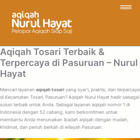
Aqiqah Tosari Terbaik &
Terpercaya di Pasuruan – Nurul
Hayat
Mencari layanan
aqiqah tosari
yang syar’i, praktis, dan terpercaya
di Kecamatan Tosari, Pasuruan? Aqiqah Nurul Hayat hadir sebagai
solusi terbaik untuk Anda. Sebagai layanan aqiqah nomor 1 di
Indonesia dengan 52 cabang, kami berkomitmen untuk
membantu Anda menunaikan ibadah aqiqah dengan mudah,
khidmat, dan penuh berkah di wilayah Pasuruan.