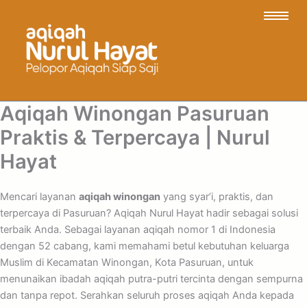
Aqiqah Winongan Pasuruan
Praktis & Terpercaya | Nurul
Hayat
Mencari layanan
aqiqah winongan
yang syar’i, praktis, dan
terpercaya di Pasuruan? Aqiqah Nurul Hayat hadir sebagai solusi
terbaik Anda. Sebagai layanan aqiqah nomor 1 di Indonesia
dengan 52 cabang, kami memahami betul kebutuhan keluarga
Muslim di Kecamatan Winongan, Kota Pasuruan, untuk
menunaikan ibadah aqiqah putra-putri tercinta dengan sempurna
dan tanpa repot. Serahkan seluruh proses aqiqah Anda kepada