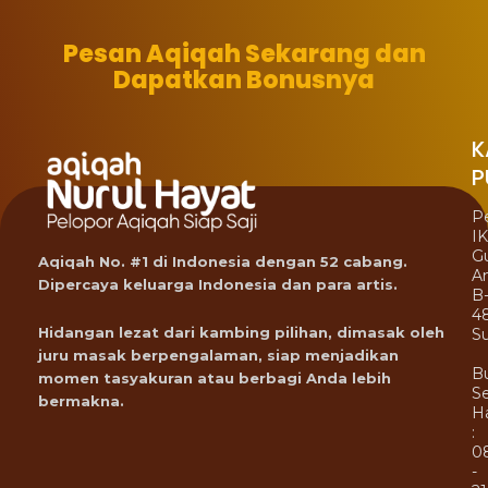
Pesan Aqiqah Sekarang dan
Dapatkan Bonusnya
K
P
P
I
G
Aqiqah No. #1 di Indonesia dengan 52 cabang.
A
Dipercaya keluarga Indonesia dan para artis.
B
4
Hidangan lezat dari kambing pilihan, dimasak oleh
Su
juru masak berpengalaman, siap menjadikan
B
momen tasyakuran atau berbagi Anda lebih
Se
bermakna.
Ha
:
0
-