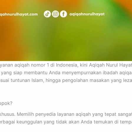
anan aqiqah nomor 1 di Indonesia, kini Aqiqah Nurul Haya
aya yang siap membantu Anda menyempurnakan ibadah aqiqa
suai tuntunan Islam, hingga pengolahan masakan yang leza
dopok?
husus. Memilih penyedia layanan aqiqah yang tepat sangat
bagai keunggulan yang tidak akan Anda temukan di tempat