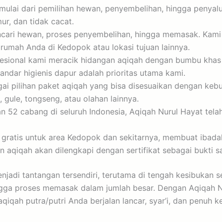
ulai dari pemilihan hewan, penyembelihan, hingga penyalu
r, dan tidak cacat.
cari hewan, proses penyembelihan, hingga memasak. Kami
rumah Anda di Kedopok atau lokasi tujuan lainnya.
fesional kami meracik hidangan aqiqah dengan bumbu kha
andar higienis dapur adalah prioritas utama kami.
 pilihan paket aqiqah yang bisa disesuaikan dengan kebut
gule, tongseng, atau olahan lainnya.
n 52 cabang di seluruh Indonesia, Aqiqah Nurul Hayat tela
 gratis untuk area Kedopok dan sekitarnya, membuat ibad
 aqiqah akan dilengkapi dengan sertifikat sebagai bukti s
njadi tantangan tersendiri, terutama di tengah kesibukan s
gga proses memasak dalam jumlah besar. Dengan Aqiqah Nu
qah putra/putri Anda berjalan lancar, syar’i, dan penuh k