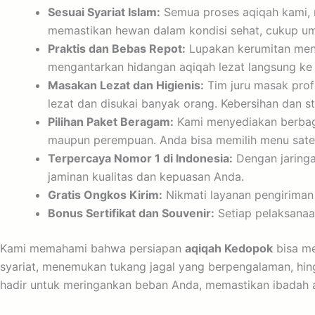
Sesuai Syariat Islam:
Semua proses aqiqah kami, m
memastikan hewan dalam kondisi sehat, cukup umu
Praktis dan Bebas Repot:
Lupakan kerumitan men
mengantarkan hidangan aqiqah lezat langsung ke 
Masakan Lezat dan Higienis:
Tim juru masak pro
lezat dan disukai banyak orang. Kebersihan dan st
Pilihan Paket Beragam:
Kami menyediakan berbagai
maupun perempuan. Anda bisa memilih menu sate, 
Terpercaya Nomor 1 di Indonesia:
Dengan jaringa
jaminan kualitas dan kepuasan Anda.
Gratis Ongkos Kirim:
Nikmati layanan pengiriman
Bonus Sertifikat dan Souvenir:
Setiap pelaksanaan
Kami memahami bahwa persiapan
aqiqah Kedopok
bisa me
syariat, menemukan tukang jagal yang berpengalaman, hin
hadir untuk meringankan beban Anda, memastikan ibadah aqi