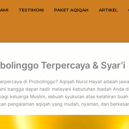
AMI
TESTIMONI
PAKET AQIQAH
ARTIKEL
olinggo Terpercaya & Syar’i
n terpercaya di Probolinggo? Aqiqah Nurul Hayat adalah ja
kami bangga dapat hadir melayani kebutuhan ibadah Anda d
i keluarga Muslim, sebuah syukuran atas kelahiran buah h
ikan pengalaman aqiqah yang mudah, nyaman, dan berkesan