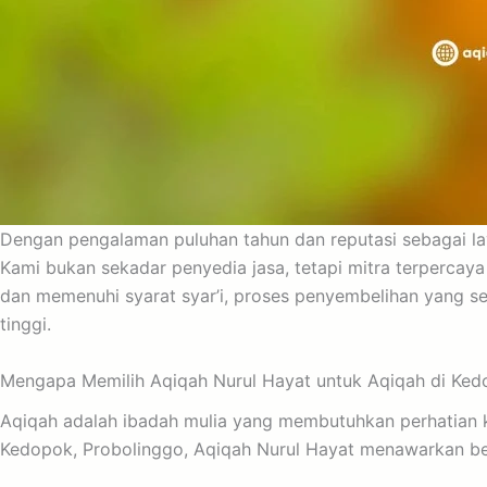
Dengan pengalaman puluhan tahun dan reputasi sebagai lay
Kami bukan sekadar penyedia jasa, tetapi mitra terperc
dan memenuhi syarat syar’i, proses penyembelihan yang se
tinggi.
Mengapa Memilih Aqiqah Nurul Hayat untuk Aqiqah di Ke
Aqiqah adalah ibadah mulia yang membutuhkan perhatian k
Kedopok, Probolinggo, Aqiqah Nurul Hayat menawarkan ber