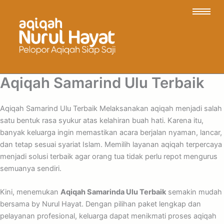
Aqiqah Samarind Ulu Terbaik
Aqiqah Samarind Ulu Terbaik Melaksanakan aqiqah menjadi salah
satu bentuk rasa syukur atas kelahiran buah hati. Karena itu,
banyak keluarga ingin memastikan acara berjalan nyaman, lancar,
dan tetap sesuai syariat Islam. Memilih layanan aqiqah terpercaya
menjadi solusi terbaik agar orang tua tidak perlu repot mengurus
semuanya sendiri.
Kini, menemukan
Aqiqah Samarinda Ulu Terbaik
semakin mudah
bersama by Nurul Hayat. Dengan pilihan paket lengkap dan
pelayanan profesional, keluarga dapat menikmati proses aqiqah