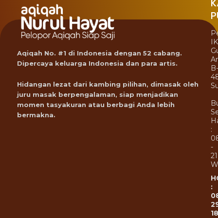
K
P
P
I
G
Aqiqah No. #1 di Indonesia dengan 52 cabang.
A
Dipercaya keluarga Indonesia dan para artis.
B
4
Hidangan lezat dari kambing pilihan, dimasak oleh
Su
juru masak berpengalaman, siap menjadikan
B
momen tasyakuran atau berbagi Anda lebih
Se
bermakna.
Ha
:
0
-
21
W
H
:
0
2
1