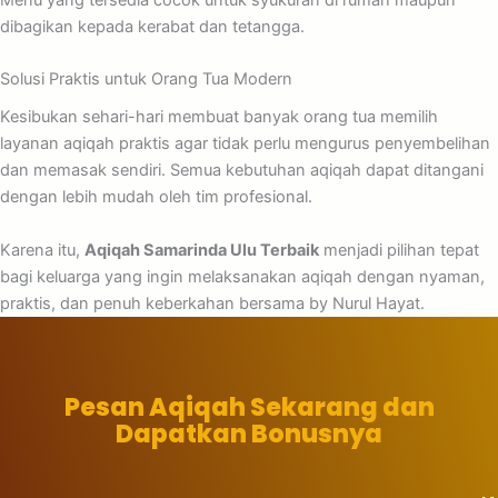
dibagikan kepada kerabat dan tetangga.
Solusi Praktis untuk Orang Tua Modern
Kesibukan sehari-hari membuat banyak orang tua memilih
layanan aqiqah praktis agar tidak perlu mengurus penyembelihan
dan memasak sendiri. Semua kebutuhan aqiqah dapat ditangani
dengan lebih mudah oleh tim profesional.
Karena itu,
Aqiqah Samarinda Ulu Terbaik
menjadi pilihan tepat
bagi keluarga yang ingin melaksanakan aqiqah dengan nyaman,
praktis, dan penuh keberkahan bersama by Nurul Hayat.
Pesan Aqiqah Sekarang dan
Dapatkan Bonusnya