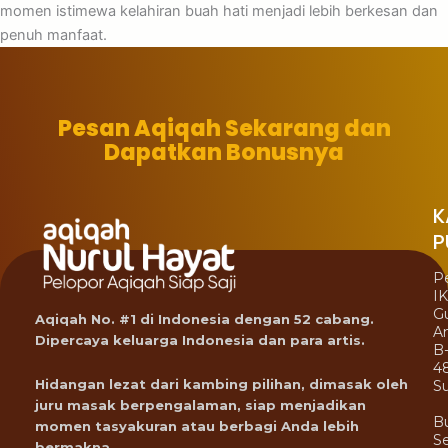
momen istimewa kelahiran buah hati menjadi lebih berkesan dan
penuh manfaat.
Pesan Aqiqah Sekarang dan
Dapatkan Bonusnya
K
P
P
I
G
Aqiqah No. #1 di Indonesia dengan 52 cabang.
A
Dipercaya keluarga Indonesia dan para artis.
B
4
Hidangan lezat dari kambing pilihan, dimasak oleh
Su
juru masak berpengalaman, siap menjadikan
B
momen tasyakuran atau berbagi Anda lebih
Se
bermakna.