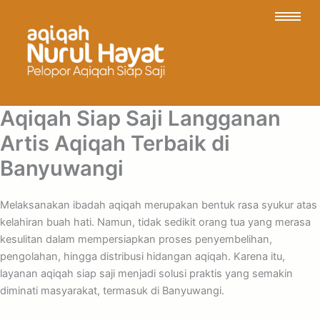
Aqiqah Siap Saji Langganan
Artis Aqiqah Terbaik di
Banyuwangi
Melaksanakan ibadah aqiqah merupakan bentuk rasa syukur atas
kelahiran buah hati. Namun, tidak sedikit orang tua yang merasa
kesulitan dalam mempersiapkan proses penyembelihan,
pengolahan, hingga distribusi hidangan aqiqah. Karena itu,
layanan aqiqah siap saji menjadi solusi praktis yang semakin
diminati masyarakat, termasuk di Banyuwangi.