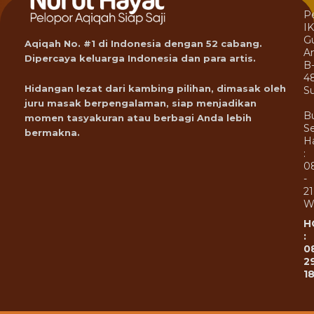
P
I
G
Aqiqah No. #1 di Indonesia dengan 52 cabang.
A
Dipercaya keluarga Indonesia dan para artis.
B
4
Hidangan lezat dari kambing pilihan, dimasak oleh
Su
juru masak berpengalaman, siap menjadikan
B
momen tasyakuran atau berbagi Anda lebih
Se
bermakna.
Ha
:
0
-
21
W
H
:
0
2
1