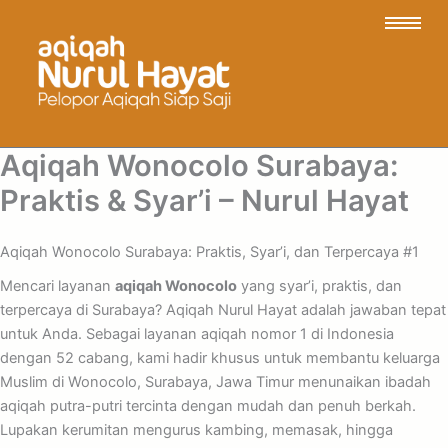
Aqiqah Wonocolo Surabaya:
Praktis & Syar’i – Nurul Hayat
Aqiqah Wonocolo Surabaya: Praktis, Syar’i, dan Terpercaya #1
Mencari layanan
aqiqah Wonocolo
yang syar’i, praktis, dan
terpercaya di Surabaya? Aqiqah Nurul Hayat adalah jawaban tepat
untuk Anda. Sebagai layanan aqiqah nomor 1 di Indonesia
dengan 52 cabang, kami hadir khusus untuk membantu keluarga
Muslim di Wonocolo, Surabaya, Jawa Timur menunaikan ibadah
aqiqah putra-putri tercinta dengan mudah dan penuh berkah.
Lupakan kerumitan mengurus kambing, memasak, hingga