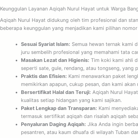
Keunggulan Layanan Aqiqah Nurul Hayat untuk Warga Bang
Aqiqah Nurul Hayat didukung oleh tim profesional dan sta
beberapa keunggulan yang menjadikan kami pilihan nomor
Sesuai Syariat Islam:
Semua hewan ternak kami dipi
juru sembelih profesional yang memahami tata car
Masakan Lezat dan Higienis:
Tim koki kami ahli 
seperti sate, gule, rendang, atau tongseng, yang 
Praktis dan Efisien:
Kami menawarkan paket lengka
memikirkan apapun, cukup pesan, dan kami akan m
Bersertifikat Halal dan Teruji:
Aqiqah Nurul Hayat 
kualitas setiap hidangan yang kami sajikan.
Paket Lengkap dan Transparan:
Kami menyediakan
termasuk sertifikat aqiqah dan risalah aqiqah se
Penyaluran Daging Aqiqah:
Jika Anda ingin berba
pesantren, atau kaum dhuafa di wilayah Tuban dan