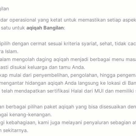
ilan
ndar operasional yang ketat untuk memastikan setiap aspe
 satu untuk
aqiqah Bangilan
:
lih dengan cermat sesuai kriteria syariat, sehat, tidak c
a Islam.
dalam mengolah daging aqiqah menjadi berbagai menu masak
pasti disukai keluarga dan tamu Anda.
p mulai dari penyembelihan, pengolahan, hingga pengemasa
engantar hidangan aqiqah Anda langsung ke lokasi di Bang
telah mendapatkan sertifikasi Halal dari MUI dan memilik
 berbagai pilihan paket aqiqah yang bisa disesuaikan de
bagai kenang-kenangan.
gi kebahagiaan, kami juga melayani penyaluran sebagian a
 sekitarnya.