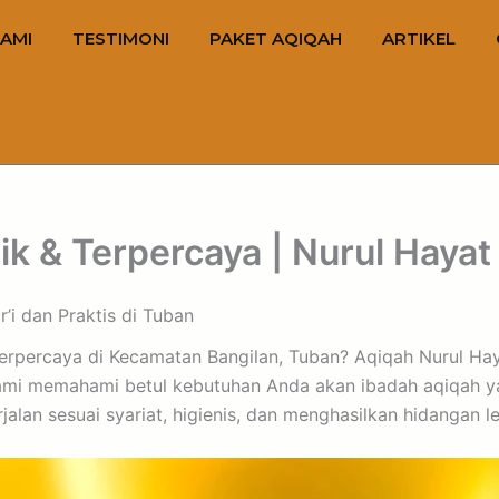
AMI
TESTIMONI
PAKET AQIQAH
ARTIKEL
k & Terpercaya | Nurul Hayat
’i dan Praktis di Tuban
 terpercaya di Kecamatan Bangilan, Tuban? Aqiqah Nurul Hay
kami memahami betul kebutuhan Anda akan ibadah aqiqah 
alan sesuai syariat, higienis, dan menghasilkan hidangan l