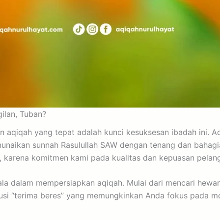
ilan, Tuban?
n aqiqah yang tepat adalah kunci kesuksesan ibadah ini. A
naikan sunnah Rasulullah SAW dengan tenang dan bahagia.
, karena komitmen kami pada kualitas dan kepuasan pelan
a dalam mempersiapkan aqiqah. Mulai dari mencari hewan 
usi “terima beres” yang memungkinkan Anda fokus pada m