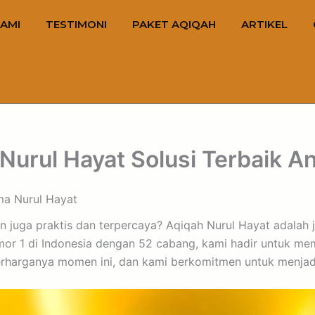
AMI
TESTIMONI
PAKET AQIQAH
ARTIKEL
 Nurul Hayat Solusi Terbaik A
ama Nurul Hayat
n juga praktis dan terpercaya? Aqiqah Nurul Hayat adala
r 1 di Indonesia dengan 52 cabang, kami hadir untuk mema
erharganya momen ini, dan kami berkomitmen untuk menja