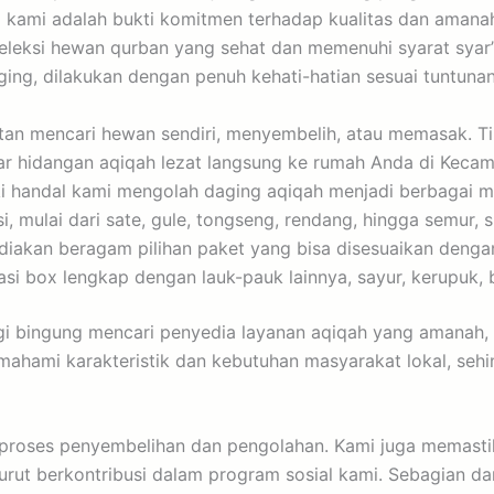
i kami adalah bukti komitmen terhadap kualitas dan amana
eleksi hewan qurban yang sehat dan memenuhi syarat syar’i
aging, dilakukan dengan penuh kehati-hatian sesuai tuntuna
an mencari hewan sendiri, menyembelih, atau memasak. T
 hidangan aqiqah lezat langsung ke rumah Anda di Kecamat
i handal kami mengolah daging aqiqah menjadi berbagai me
si, mulai dari sate, gule, tongseng, rendang, hingga semu
akan beragam pilihan paket yang bisa disesuaikan dengan
nasi box lengkap dengan lauk-pauk lainnya, sayur, kerupu
gi bingung mencari penyedia layanan aqiqah yang amanah, 
mahami karakteristik dan kebutuhan masyarakat lokal, seh
 proses penyembelihan dan pengolahan. Kami juga memastik
turut berkontribusi dalam program sosial kami. Sebagian da