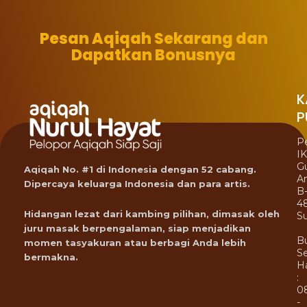
Pesan Aqiqah Sekarang dan
Dapatkan Bonusnya
K
P
P
I
G
Aqiqah No. #1 di Indonesia dengan 52 cabang.
A
Dipercaya keluarga Indonesia dan para artis.
B
4
Hidangan lezat dari kambing pilihan, dimasak oleh
Su
juru masak berpengalaman, siap menjadikan
B
momen tasyakuran atau berbagi Anda lebih
Se
bermakna.
Ha
:
0
-