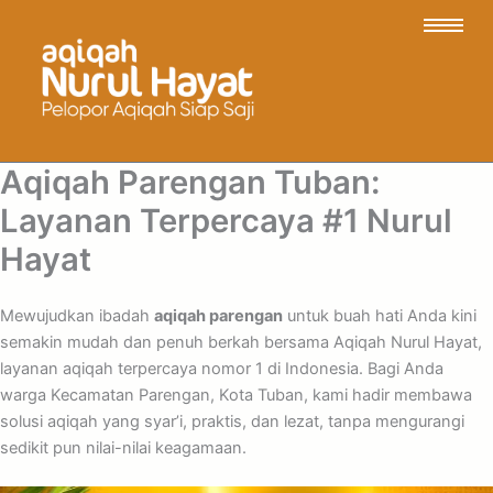
Aqiqah Parengan Tuban:
Layanan Terpercaya #1 Nurul
Hayat
Mewujudkan ibadah
aqiqah parengan
untuk buah hati Anda kini
semakin mudah dan penuh berkah bersama Aqiqah Nurul Hayat,
layanan aqiqah terpercaya nomor 1 di Indonesia. Bagi Anda
warga Kecamatan Parengan, Kota Tuban, kami hadir membawa
solusi aqiqah yang syar’i, praktis, dan lezat, tanpa mengurangi
sedikit pun nilai-nilai keagamaan.