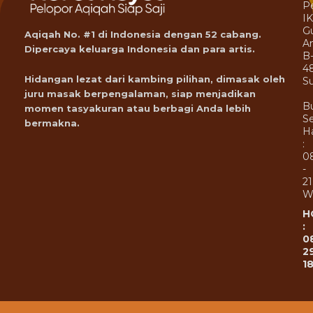
P
I
G
Aqiqah No. #1 di Indonesia dengan 52 cabang.
A
Dipercaya keluarga Indonesia dan para artis.
B
4
Hidangan lezat dari kambing pilihan, dimasak oleh
Su
juru masak berpengalaman, siap menjadikan
B
momen tasyakuran atau berbagi Anda lebih
Se
bermakna.
Ha
:
0
-
21
W
H
:
0
2
1