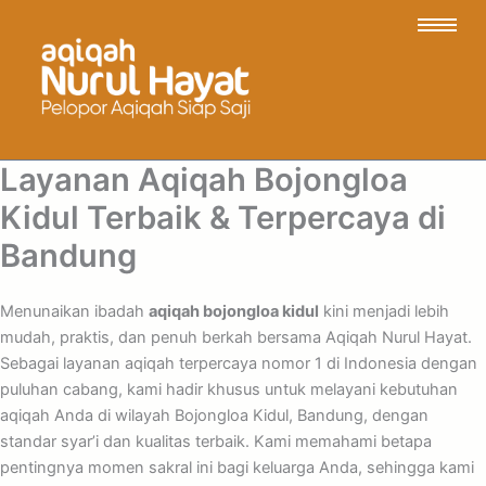
Layanan Aqiqah Bojongloa
Kidul Terbaik & Terpercaya di
Bandung
Menunaikan ibadah
aqiqah bojongloa kidul
kini menjadi lebih
mudah, praktis, dan penuh berkah bersama Aqiqah Nurul Hayat.
Sebagai layanan aqiqah terpercaya nomor 1 di Indonesia dengan
puluhan cabang, kami hadir khusus untuk melayani kebutuhan
aqiqah Anda di wilayah Bojongloa Kidul, Bandung, dengan
standar syar’i dan kualitas terbaik. Kami memahami betapa
pentingnya momen sakral ini bagi keluarga Anda, sehingga kami