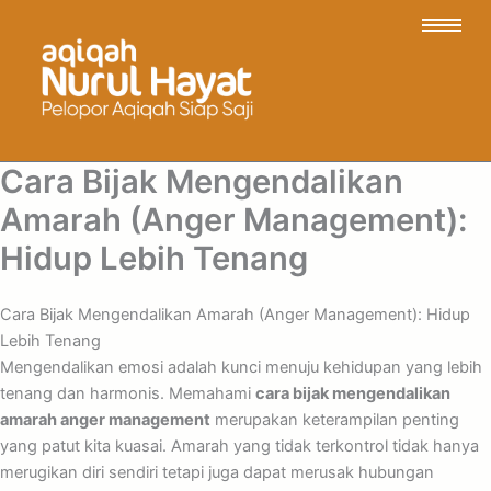
Cara Bijak Mengendalikan
Amarah (Anger Management):
Hidup Lebih Tenang
Cara Bijak Mengendalikan Amarah (Anger Management): Hidup
Lebih Tenang
Mengendalikan emosi adalah kunci menuju kehidupan yang lebih
tenang dan harmonis. Memahami
cara bijak mengendalikan
amarah anger management
merupakan keterampilan penting
yang patut kita kuasai. Amarah yang tidak terkontrol tidak hanya
merugikan diri sendiri tetapi juga dapat merusak hubungan