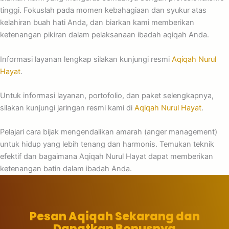
tinggi. Fokuslah pada momen kebahagiaan dan syukur atas
kelahiran buah hati Anda, dan biarkan kami memberikan
ketenangan pikiran dalam pelaksanaan ibadah aqiqah Anda.
Informasi layanan lengkap silakan kunjungi resmi
Aqiqah Nurul
Hayat
.
Untuk informasi layanan, portofolio, dan paket selengkapnya,
silakan kunjungi jaringan resmi kami di
Aqiqah Nurul Hayat
.
Pelajari cara bijak mengendalikan amarah (anger management)
untuk hidup yang lebih tenang dan harmonis. Temukan teknik
efektif dan bagaimana Aqiqah Nurul Hayat dapat memberikan
ketenangan batin dalam ibadah Anda.
Pesan Aqiqah Sekarang dan
Dapatkan Bonusnya