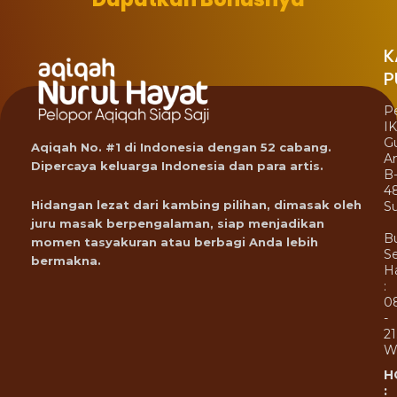
K
P
P
I
G
Aqiqah No. #1 di Indonesia dengan 52 cabang.
A
Dipercaya keluarga Indonesia dan para artis.
B
4
Hidangan lezat dari kambing pilihan, dimasak oleh
Su
juru masak berpengalaman, siap menjadikan
B
momen tasyakuran atau berbagi Anda lebih
Se
bermakna.
Ha
:
0
-
21
W
H
: