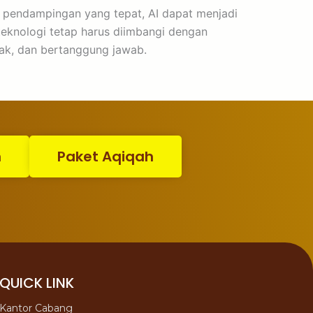
an pendampingan yang tepat, AI dapat menjadi
teknologi tetap harus diimbangi dengan
ijak, dan bertanggung jawab.
n
Paket Aqiqah
QUICK LINK
Kantor Cabang