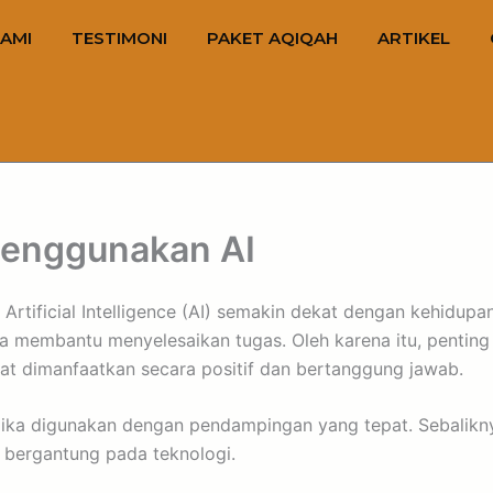
AMI
TESTIMONI
PAKET AQIQAH
ARTIKEL
Menggunakan AI
ificial Intelligence (AI) semakin dekat dengan kehidupan s
gga membantu menyelesaikan tugas. Oleh karena itu, penti
at dimanfaatkan secara positif dan bertanggung jawab.
jika digunakan dengan pendampingan yang tepat. Sebalikn
u bergantung pada teknologi.