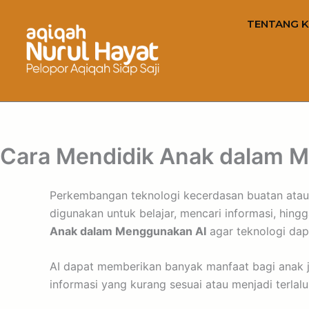
TENTANG K
Cara Mendidik Anak dalam 
Perkembangan teknologi kecerdasan buatan atau Art
digunakan untuk belajar, mencari informasi, hin
Anak dalam Menggunakan AI
agar teknologi dap
AI dapat memberikan banyak manfaat bagi anak 
informasi yang kurang sesuai atau menjadi terlal