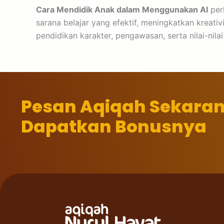
Cara Mendidik Anak dalam Menggunakan AI
perl
sarana belajar yang efektif, meningkatkan krea
pendidikan karakter, pengawasan, serta nilai-nil
Pesan Aqiqah Sekara
Dapatkan Bonusnya