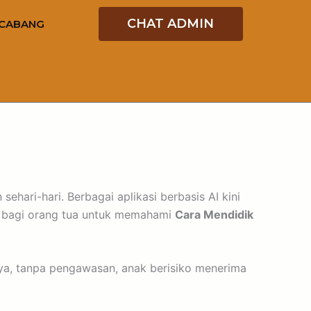
CHAT ADMIN
CABANG
ehari-hari. Berbagai aplikasi berbasis AI kini
ng bagi orang tua untuk memahami
Cara Mendidik
ya, tanpa pengawasan, anak berisiko menerima