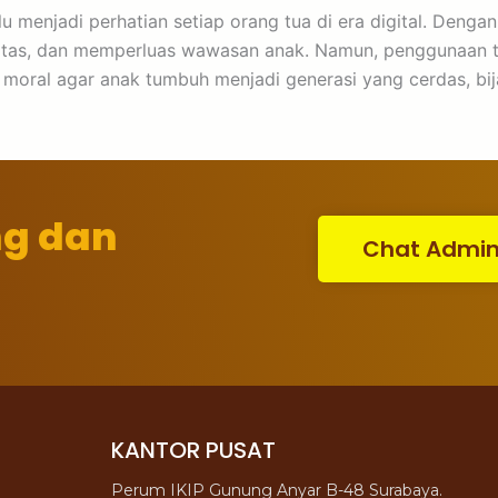
u menjadi perhatian setiap orang tua di era digital. Deng
tivitas, dan memperluas wawasan anak. Namun, penggunaan 
ai moral agar anak tumbuh menjadi generasi yang cerdas, b
ng dan
Chat Admi
KANTOR PUSAT
Perum IKIP Gunung Anyar B-48 Surabaya.