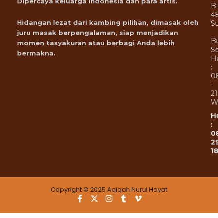
Dipercaya keluarga Indonesia dan para artis.
B
4
Hidangan lezat dari kambing pilihan, dimasak oleh
Su
juru masak berpengalaman, siap menjadikan
B
momen tasyakuran atau berbagi Anda lebih
Se
bermakna.
Ha
:
0
-
21
W
H
:
0
2
1
Copyright © 2025 Aqiqah Nurul Hayat
F
X
I
T
V
a
-
n
u
i
c
t
s
m
m