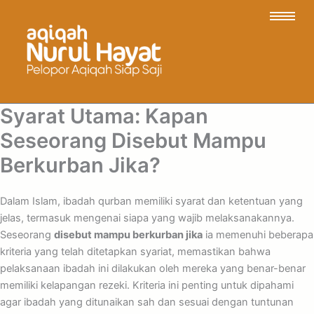
Syarat Utama: Kapan
Seseorang Disebut Mampu
Berkurban Jika?
Dalam Islam, ibadah qurban memiliki syarat dan ketentuan yang
jelas, termasuk mengenai siapa yang wajib melaksanakannya.
Seseorang
disebut mampu berkurban jika
ia memenuhi beberapa
kriteria yang telah ditetapkan syariat, memastikan bahwa
pelaksanaan ibadah ini dilakukan oleh mereka yang benar-benar
memiliki kelapangan rezeki. Kriteria ini penting untuk dipahami
agar ibadah yang ditunaikan sah dan sesuai dengan tuntunan