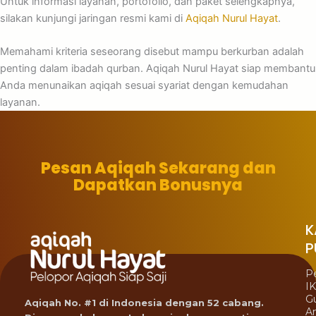
Untuk informasi layanan, portofolio, dan paket selengkapnya,
silakan kunjungi jaringan resmi kami di
Aqiqah Nurul Hayat
.
Memahami kriteria seseorang disebut mampu berkurban adalah
penting dalam ibadah qurban. Aqiqah Nurul Hayat siap membantu
Anda menunaikan aqiqah sesuai syariat dengan kemudahan
layanan.
Pesan Aqiqah Sekarang dan
Dapatkan Bonusnya
K
P
P
I
G
Aqiqah No. #1 di Indonesia dengan 52 cabang.
A