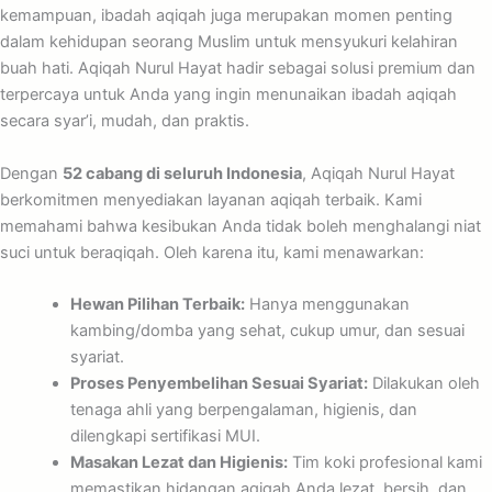
kemampuan, ibadah aqiqah juga merupakan momen penting
dalam kehidupan seorang Muslim untuk mensyukuri kelahiran
buah hati. Aqiqah Nurul Hayat hadir sebagai solusi premium dan
terpercaya untuk Anda yang ingin menunaikan ibadah aqiqah
secara syar’i, mudah, dan praktis.
Dengan
52 cabang di seluruh Indonesia
, Aqiqah Nurul Hayat
berkomitmen menyediakan layanan aqiqah terbaik. Kami
memahami bahwa kesibukan Anda tidak boleh menghalangi niat
suci untuk beraqiqah. Oleh karena itu, kami menawarkan:
Hewan Pilihan Terbaik:
Hanya menggunakan
kambing/domba yang sehat, cukup umur, dan sesuai
syariat.
Proses Penyembelihan Sesuai Syariat:
Dilakukan oleh
tenaga ahli yang berpengalaman, higienis, dan
dilengkapi sertifikasi MUI.
Masakan Lezat dan Higienis:
Tim koki profesional kami
memastikan hidangan aqiqah Anda lezat, bersih, dan