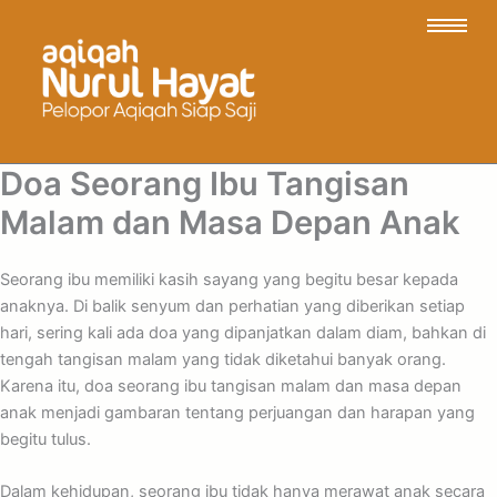
Doa Seorang Ibu Tangisan
Malam dan Masa Depan Anak
Seorang ibu memiliki kasih sayang yang begitu besar kepada
anaknya. Di balik senyum dan perhatian yang diberikan setiap
hari, sering kali ada doa yang dipanjatkan dalam diam, bahkan di
tengah tangisan malam yang tidak diketahui banyak orang.
Karena itu, doa seorang ibu tangisan malam dan masa depan
anak menjadi gambaran tentang perjuangan dan harapan yang
begitu tulus.
Dalam kehidupan, seorang ibu tidak hanya merawat anak secara