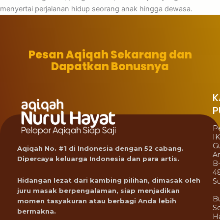
menyertai perjalanan hidup seorang anak hingga dewasa.
Pesan Aqiqah Sekarang dan
Dapatkan Bonusnya
K
P
P
I
G
Aqiqah No. #1 di Indonesia dengan 52 cabang.
A
Dipercaya keluarga Indonesia dan para artis.
B
4
Hidangan lezat dari kambing pilihan, dimasak oleh
Su
juru masak berpengalaman, siap menjadikan
B
momen tasyakuran atau berbagi Anda lebih
Se
bermakna.
Ha