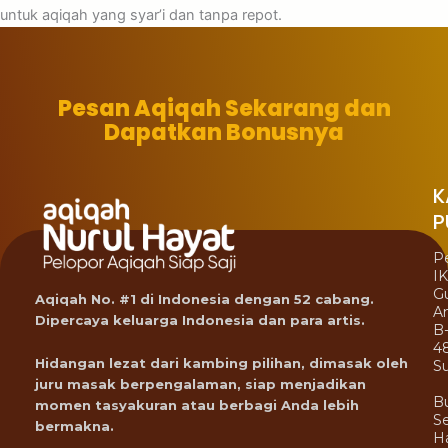
untuk aqiqah yang syar’i dan tanpa repot.
Pesan Aqiqah Sekarang dan
Dapatkan Bonusnya
K
P
P
I
G
Aqiqah No. #1 di Indonesia dengan 52 cabang.
A
Dipercaya keluarga Indonesia dan para artis.
B
4
Hidangan lezat dari kambing pilihan, dimasak oleh
Su
juru masak berpengalaman, siap menjadikan
B
momen tasyakuran atau berbagi Anda lebih
Se
bermakna.
Ha