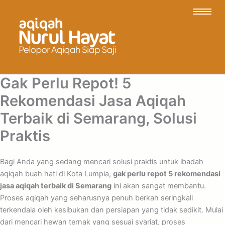
Gak Perlu Repot! 5
Rekomendasi Jasa Aqiqah
Terbaik di Semarang, Solusi
Praktis
Bagi Anda yang sedang mencari solusi praktis untuk ibadah
aqiqah buah hati di Kota Lumpia,
gak perlu repot 5 rekomendasi
jasa aqiqah terbaik di Semarang
ini akan sangat membantu.
Proses aqiqah yang seharusnya penuh berkah seringkali
terkendala oleh kesibukan dan persiapan yang tidak sedikit. Mulai
dari mencari hewan ternak yang sesuai syariat, proses