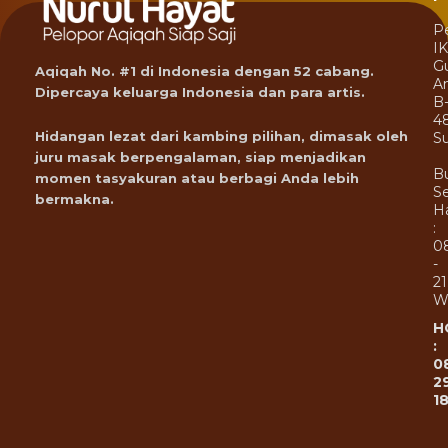
P
I
G
Aqiqah No. #1 di Indonesia dengan 52 cabang.
A
Dipercaya keluarga Indonesia dan para artis.
B
4
Hidangan lezat dari kambing pilihan, dimasak oleh
Su
juru masak berpengalaman, siap menjadikan
B
momen tasyakuran atau berbagi Anda lebih
Se
bermakna.
Ha
:
0
-
21
W
H
:
0
2
1