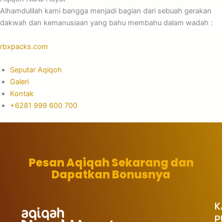
Alhamdulilah kami bangga menjadi bagian dari sebuah gerakan
dakwah dan kemanusiaan yang bahu membahu dalam wadah :
rbxpacks.com
Seputar Aqiqoh
Galeri
Kontak
+6281 999 600 700
Pesan Aqiqah Sekarang dan
Dapatkan Bonusnya
K
P