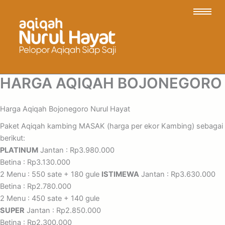
HARGA AQIQAH BOJONEGORO
Harga Aqiqah Bojonegoro Nurul Hayat
Paket Aqiqah kambing MASAK (harga per ekor Kambing) sebagai
berikut:
PLATINUM
Jantan : Rp3.980.000
Betina : Rp3.130.000
2 Menu : 550 sate + 180 gule
ISTIMEWA
Jantan : Rp3.630.000
Betina : Rp2.780.000
2 Menu : 450 sate + 140 gule
SUPER
Jantan : Rp2.850.000
Betina : Rp2.300.000