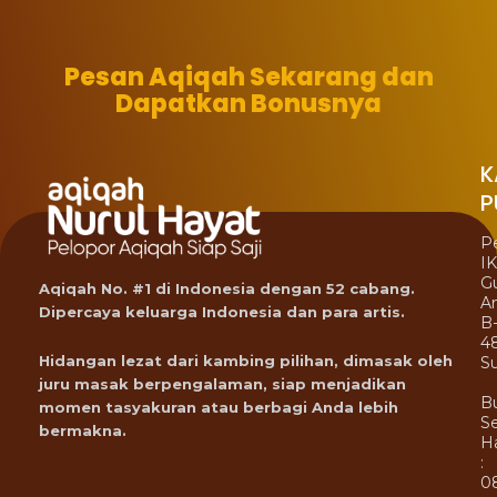
Pesan Aqiqah Sekarang dan
Dapatkan Bonusnya
K
P
P
I
G
Aqiqah No. #1 di Indonesia dengan 52 cabang.
A
Dipercaya keluarga Indonesia dan para artis.
B
4
Hidangan lezat dari kambing pilihan, dimasak oleh
Su
juru masak berpengalaman, siap menjadikan
B
momen tasyakuran atau berbagi Anda lebih
Se
bermakna.
Ha
:
0