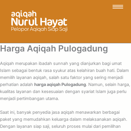
Harga Aqiqah Pulogadung
Aqiqah merupakan ibadah sunnah yang dianjurkan bagi umat
Islam sebagai bentuk rasa syukur atas kelahiran buah hati. Dalam
memilih layanan aqiqah, salah satu faktor yang sering menjadi
perhatian adalah
harga aqiqah Pulogadung
. Namun, selain harga,
kualitas layanan dan kesesuaian dengan syariat Islam juga perlu
menjadi pertimbangan utama.
Saat ini, banyak penyedia jasa aqiqah menawarkan berbagai
paket yang memudahkan keluarga dalam melaksanakan aqiqah.
Dengan layanan siap saji, seluruh proses mulai dari pemilihan