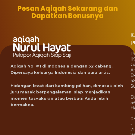
Pesan Aqiqah Sekarang dan
Dapatkan Bonusnya
K
P
P
I
G
Aqiqah No. #1 di Indonesia dengan 52 cabang.
A
Dipercaya keluarga Indonesia dan para artis.
B
4
Hidangan lezat dari kambing pilihan, dimasak oleh
Su
juru masak berpengalaman, siap menjadikan
B
momen tasyakuran atau berbagi Anda lebih
Se
bermakna.
Ha
:
0
-
21