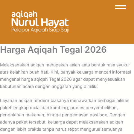
Harga Aqiqah Tegal 2026
Melaksanakan aqiqah merupakan salah satu bentuk rasa syukur
atas kelahiran buah hati. Kini, banyak keluarga mencari informasi
mengenai harga aqiqah Tegal 2026 agar dapat menyesuaikan
kebutuhan acara dengan anggaran yang dimiliki.
Layanan aqiqah modern biasanya menawarkan berbagai pilihan
paket lengkap mulai dari kambing, proses penyembelihan,
pengolahan makanan, hingga pengemasan nasi box. Dengan
adanya paket tersebut, keluarga dapat melaksanakan aqiqah
dengan lebih praktis tanpa harus repot mengurus semuanya