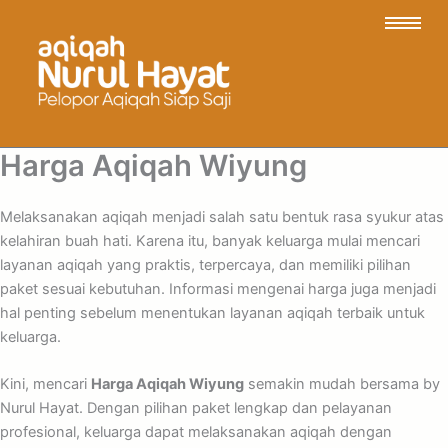
Harga Aqiqah Wiyung
Melaksanakan aqiqah menjadi salah satu bentuk rasa syukur atas
kelahiran buah hati. Karena itu, banyak keluarga mulai mencari
layanan aqiqah yang praktis, terpercaya, dan memiliki pilihan
paket sesuai kebutuhan. Informasi mengenai harga juga menjadi
hal penting sebelum menentukan layanan aqiqah terbaik untuk
keluarga.
Kini, mencari
Harga Aqiqah Wiyung
semakin mudah bersama by
Nurul Hayat. Dengan pilihan paket lengkap dan pelayanan
profesional, keluarga dapat melaksanakan aqiqah dengan