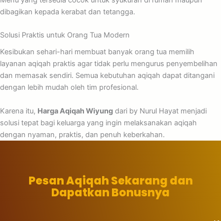
dibagikan kepada kerabat dan tetangga.
Solusi Praktis untuk Orang Tua Modern
Kesibukan sehari-hari membuat banyak orang tua memilih
layanan aqiqah praktis agar tidak perlu mengurus penyembelihan
dan memasak sendiri. Semua kebutuhan aqiqah dapat ditangani
dengan lebih mudah oleh tim profesional.
Karena itu,
Harga Aqiqah Wiyung
dari by Nurul Hayat menjadi
solusi tepat bagi keluarga yang ingin melaksanakan aqiqah
dengan nyaman, praktis, dan penuh keberkahan.
Pesan Aqiqah Sekarang dan
Dapatkan Bonusnya