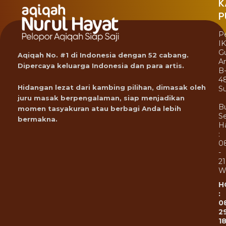
K
P
P
I
G
Aqiqah No. #1 di Indonesia dengan 52 cabang.
A
Dipercaya keluarga Indonesia dan para artis.
B
4
Hidangan lezat dari kambing pilihan, dimasak oleh
Su
juru masak berpengalaman, siap menjadikan
B
momen tasyakuran atau berbagi Anda lebih
Se
bermakna.
Ha
:
0
-
21
W
H
:
0
2
1