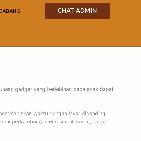
CHAT ADMIN
CABANG
naan gadget yang berlebihan pada anak dapat
 menghabiskan waktu dengan layar dibanding
aruhi perkembangan emosional, sosial, hingga