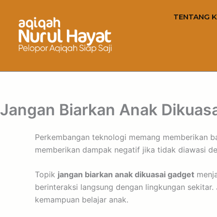
TENTANG K
Jangan Biarkan Anak Dikuas
Perkembangan teknologi memang memberikan ban
memberikan dampak negatif jika tidak diawasi de
Topik
jangan biarkan anak dikuasai gadget
menja
berinteraksi langsung dengan lingkungan sekitar
kemampuan belajar anak.