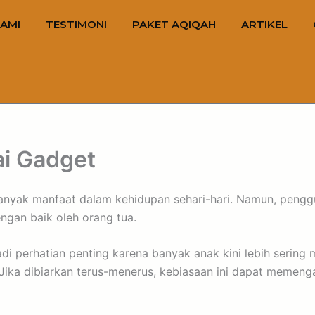
AMI
TESTIMONI
PAKET AQIQAH
ARTIKEL
ai Gadget
yak manfaat dalam kehidupan sehari-hari. Namun, penggu
ngan baik oleh orang tua.
di perhatian penting karena banyak anak kini lebih sering
. Jika dibiarkan terus-menerus, kebiasaan ini dapat memeng